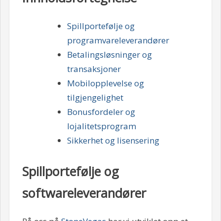
Spillportefølje og
programvareleverandører
Betalingsløsninger og
transaksjoner
Mobilopplevelse og
tilgjengelighet
Bonusfordeler og
lojalitetsprogram
Sikkerhet og lisensering
Spillportefølje og
softwareleverandører