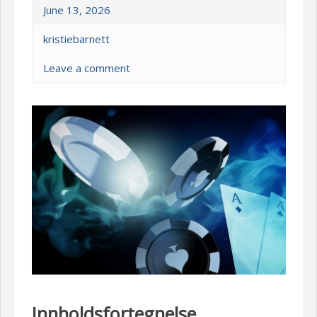
June 13, 2026
kristiebarnett
Leave a comment
Innholdsfortegnelse