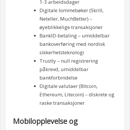
1-3 arbeidsdager
Digitale lommebøker (Skrill,
Neteller, MuchBetter) –
øyeblikkelige transaksjoner
BankID-betaling – umiddelbar
bankoverføring med nordisk
sikkerhetsteknologi
Trustly – null registrering
påkrevd, umiddelbar
bankforbindelse
Digitale valutaer (Bitcoin,
Ethereum, Litecoin) – diskrete og
raske transaksjoner
Mobilopplevelse og