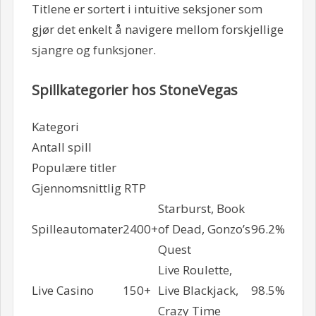
Titlene er sortert i intuitive seksjoner som
gjør det enkelt å navigere mellom forskjellige
sjangre og funksjoner.
Spillkategorier hos StoneVegas
Kategori
Antall spill
Populære titler
Gjennomsnittlig RTP
Starburst, Book
Spilleautomater
2400+
of Dead, Gonzo’s
96.2%
Quest
Live Roulette,
Live Casino
150+
Live Blackjack,
98.5%
Crazy Time