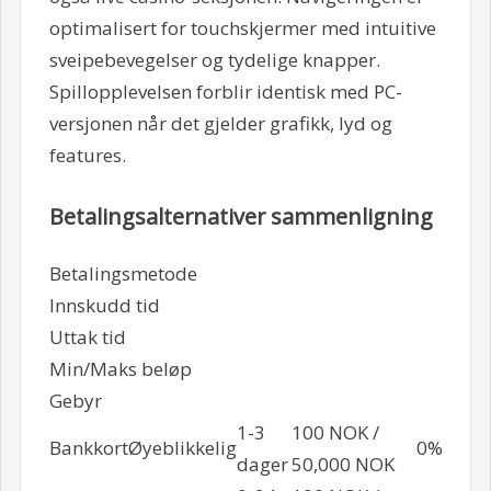
optimalisert for touchskjermer med intuitive
sveipebevegelser og tydelige knapper.
Spillopplevelsen forblir identisk med PC-
versjonen når det gjelder grafikk, lyd og
features.
Betalingsalternativer sammenligning
Betalingsmetode
Innskudd tid
Uttak tid
Min/Maks beløp
Gebyr
1-3
100 NOK /
Bankkort
Øyeblikkelig
0%
dager
50,000 NOK