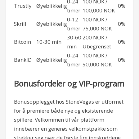
0-24
100 NOK /
Trustly
Øyeblikkelig
0%
timer
100,000 NOK
0-12
100 NOK /
Skrill
Øyeblikkelig
0%
timer
75,000 NOK
30-60
200 NOK /
Bitcoin
10-30 min
0%
min
Ubegrenset
0-24
100 NOK /
BankID
Øyeblikkelig
0%
timer
50,000 NOK
Bonusfordeler og VIP-program
Bonusopplegget hos StoneVegas er utformet
for å premiere både nye og eksisterende
spillere. Velkommen til vår plattform
innebærer en generøs velkomstpakke som
strekker seg over de første fire innskuddene.