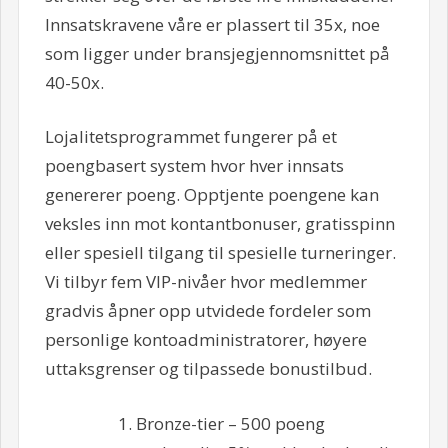
Innsatskravene våre er plassert til 35x, noe
som ligger under bransjegjennomsnittet på
40-50x.
Lojalitetsprogrammet fungerer på et
poengbasert system hvor hver innsats
genererer poeng. Opptjente poengene kan
veksles inn mot kontantbonuser, gratisspinn
eller spesiell tilgang til spesielle turneringer.
Vi tilbyr fem VIP-nivåer hvor medlemmer
gradvis åpner opp utvidede fordeler som
personlige kontoadministratorer, høyere
uttaksgrenser og tilpassede bonustilbud.
Bronze-tier – 500 poeng