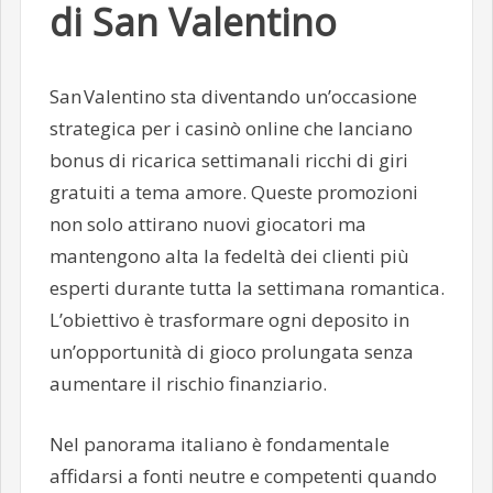
di San Valentino
San Valentino sta diventando un’occasione
strategica per i casinò online che lanciano
bonus di ricarica settimanali ricchi di giri
gratuiti a tema amore. Queste promozioni
non solo attirano nuovi giocatori ma
mantengono alta la fedeltà dei clienti più
esperti durante tutta la settimana romantica.
L’obiettivo è trasformare ogni deposito in
un’opportunità di gioco prolungata senza
aumentare il rischio finanziario.
Nel panorama italiano è fondamentale
affidarsi a fonti neutre e competenti quando