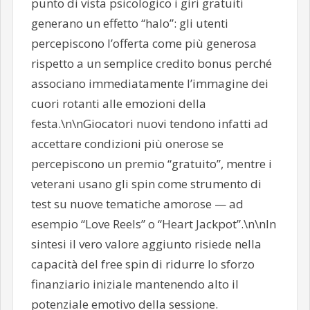
punto di vista psicologico i giri gratuiti
generano un effetto “halo”: gli utenti
percepiscono l’offerta come più generosa
rispetto a un semplice credito bonus perché
associano immediatamente l’immagine dei
cuori rotanti alle emozioni della
festa.\n\nGiocatori nuovi tendono infatti ad
accettare condizioni più onerose se
percepiscono un premio “gratuito”, mentre i
veterani usano gli spin come strumento di
test su nuove tematiche amorose — ad
esempio “Love Reels” o “Heart Jackpot”.\n\nIn
sintesi il vero valore aggiunto risiede nella
capacità del free spin di ridurre lo sforzo
finanziario iniziale mantenendo alto il
potenziale emotivo della sessione.