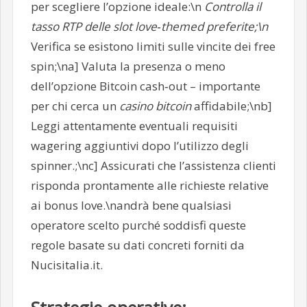
per scegliere l’opzione ideale:\n
Controlla il
tasso RTP delle slot love‑themed preferite;\n
Verifica se esistono limiti sulle vincite dei free
spin;\na] Valuta la presenza o meno
dell’opzione Bitcoin cash‑out – importante
per chi cerca un
casino bitcoin
affidabile;\nb]
Leggi attentamente eventuali requisiti
wagering aggiuntivi dopo l’utilizzo degli
spinner.;\nc] Assicurati che l’assistenza clienti
risponda prontamente alle richieste relative
ai bonus love.\nandrà bene qualsiasi
operatore scelto purché soddisfi queste
regole basate su dati concreti forniti da
Nucisitalia.it.