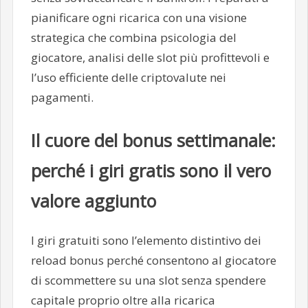
pianificare ogni ricarica con una visione
strategica che combina psicologia del
giocatore, analisi delle slot più profittevoli e
l’uso efficiente delle criptovalute nei
pagamenti.
Il cuore del bonus settimanale:
perché i giri gratis sono il vero
valore aggiunto
I giri gratuiti sono l’elemento distintivo dei
reload bonus perché consentono al giocatore
di scommettere su una slot senza spendere
capitale proprio oltre alla ricarica