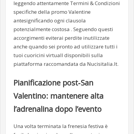
leggendo attentamente Termini & Condizioni
specifiche della promo Valentine
antesignificando ogni clausola
potenzialmente costosa . Seguendo questi
accorgimenti eviterai perdite inutilizzate
anche quando sei pronto ad utilizzare tutti i
tuoi cuoricini virtualI disponibili sulla
piattaforma raccomandata da Nucisitalia.It.
Pianificazione post‑San
Valentino: mantenere alta
l’adrenalina dopo l’evento
Una volta terminata la frenesia festiva è