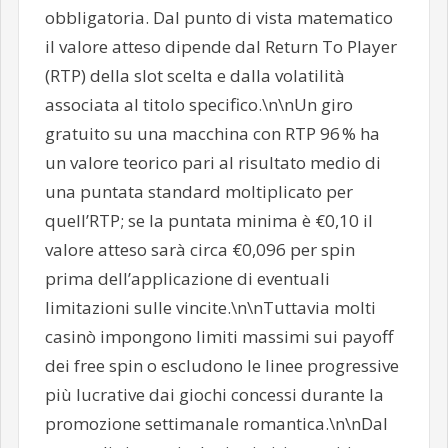
obbligatoria. Dal punto di vista matematico
il valore atteso dipende dal Return To Player
(RTP) della slot scelta e dalla volatilità
associata al titolo specifico.\n\nUn giro
gratuito su una macchina con RTP 96 % ha
un valore teorico pari al risultato medio di
una puntata standard moltiplicato per
quell’RTP; se la puntata minima è €0,10 il
valore atteso sarà circa €0,096 per spin
prima dell’applicazione di eventuali
limitazioni sulle vincite.\n\nTuttavia molti
casinò impongono limiti massimi sui payoff
dei free spin o escludono le linee progressive
più lucrative dai giochi concessi durante la
promozione settimanale romantica.\n\nDal