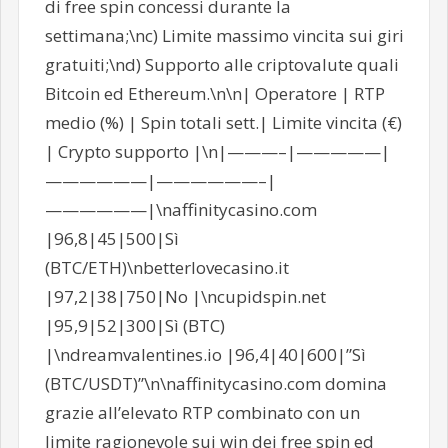
di free spin concessi durante la
settimana;\nc) Limite massimo vincita sui giri
gratuiti;\nd) Supporto alle criptovalute quali
Bitcoin ed Ethereum.\n\n| Operatore | RTP
medio (%) | Spin totali sett.| Limite vincita (€)
| Crypto supporto |\n|———–|—————|
——————|——————–|
——————|\naffinitycasino.com
|96,8|45|500|Sì
(BTC/ETH)\nbetterlovecasino.it
|97,2|38|750|No |\ncupidspin.net
|95,9|52|300|Sì (BTC)
|\ndreamvalentines.io |96,4|40|600|”Sì
(BTC/USDT)”\n\naffinitycasino.com domina
grazie all’elevato RTP combinato con un
limite ragionevole sui win dei free spin ed