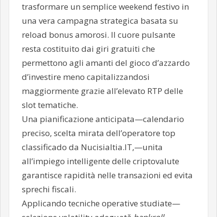
trasformare un semplice weekend festivo in
una vera campagna strategica basata su
reload bonus amorosi.​ Il cuore pulsante
resta costituito dai giri gratuiti che
permettono agli amanti del gioco d’azzardo
d’investire meno capitalizzandosi
maggiormente grazie all’elevato RTP delle
slot tematiche.
Una pianificazione anticipata—calendario
preciso, scelta mirata dell’operatore top
classificado da Nucisialtia.IT,—unita
all’impiego intelligente delle criptovalute
garantisce rapidità nelle transazioni ed evita
sprechi fiscali.
Applicando tecniche operative studiate—