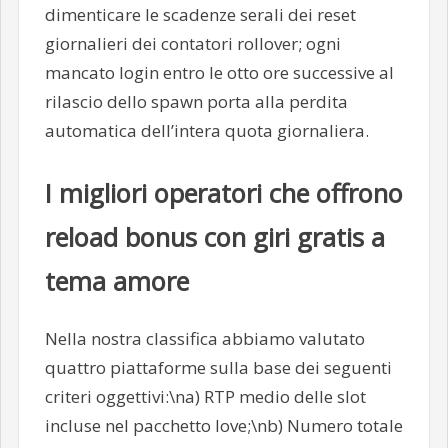
dimenticare le scadenze serali dei reset
giornalieri dei contatori rollover; ogni
mancato login entro le otto ore successive al
rilascio dello spawn porta alla perdita
automatica dell’intera quota giornaliera.
I migliori operatori che offrono
reload bonus con giri gratis a
tema amore
Nella nostra classifica abbiamo valutato
quattro piattaforme sulla base dei seguenti
criteri oggettivi:\na) RTP medio delle slot
incluse nel pacchetto love;\nb) Numero totale