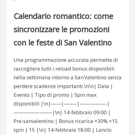
Calendario romantico: come
sincronizzare le promozioni
con le feste di San Valentino
Una programmazione accurata permette di
raccogliere tutti i reload bonus disponibili
nella settimana intorno a San Valentino senza
perdere scadenze importanti.\n\n| Data |
Evento | Tipo di promo | Spin max
disponibili |\n|——|——–|—————-|
———————–|\n| 14‑febbraio 09:00 |
Pre‑sanvalentino | Bonus ricarica +30% +15
spin | 15 |\n| 14‑febbraio 18:00 | Lancio