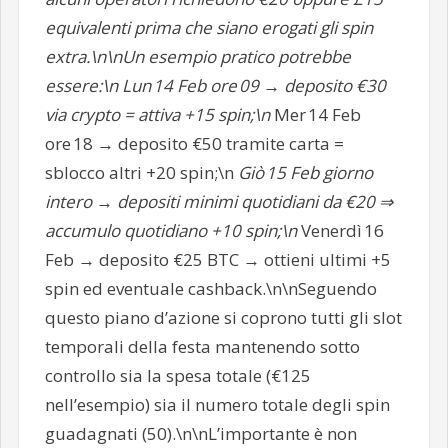
equivalenti prima che siano erogati gli spin
extra.\n\nUn esempio pratico potrebbe
essere:\n
Lun 14 Feb ore 09 → deposito €30
via crypto = attiva +15 spin;\n
Mer 14 Feb
ore 18 → deposito €50 tramite carta =
sblocco altri +20 spin;\n
Giò 15 Feb giorno
intero → depositi minimi quotidiani da €20 ⇒
accumulo quotidiano +10 spin;\n
Venerdì 16
Feb → deposito €25 BTC → ottieni ultimi +5
spin ed eventuale cashback.\n\nSeguendo
questo piano d’azione si coprono tutti gli slot
temporali della festa mantenendo sotto
controllo sia la spesa totale (€125
nell’esempio) sia il numero totale degli spin
guadagnati (50).\n\nL’importante è non