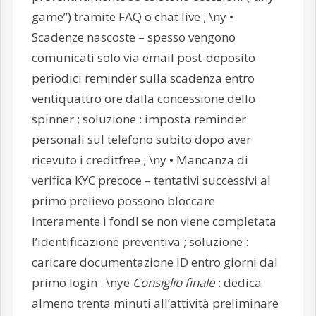
game”) tramite FAQ o chat live ; \ny •
Scadenze nascoste – spesso vengono
comunicati solo via email post-deposito
periodici reminder sulla scadenza entro
ventiquattro ore dalla concessione dello
spinner ; soluzione : imposta reminder
personali sul telefono subito dopo aver
ricevuto i creditfree ; \ny • Mancanza di
verifica KYC precoce – tentativi successivi al
primo prelievo possono bloccare
interamente i fondI se non viene completata
l’identificazione preventiva ; soluzione :
caricare documentazione ID entro giorni dal
primo login . \nye
Consiglio finale
: dedica
almeno trenta minuti all’attività preliminare