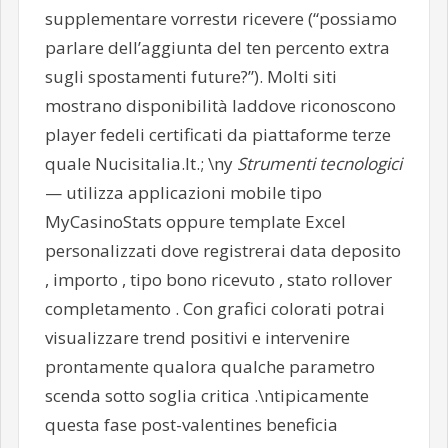
supplementare vorrestи ricevere (“possiamo
parlare dell’aggiunta del ten percento extra
sugli spostamenti future?”). Molti siti
mostrano disponibilità laddove riconoscono
player fedeli certificati da piattaforme terze
quale Nucisitalia.It.; \ny
Strumenti tecnologici
— utilizza applicazioni mobile tipo
MyCasinoStats oppure template Excel
personalizzati dove registrerai data deposito
, importo , tipo bono ricevuto , stato rollover
completamento . Con grafici colorati potrai
visualizzare trend positivi e intervenire
prontamente qualora qualche parametro
scenda sotto soglia critica .\ntipicamente
questa fase post-valentines beneficia