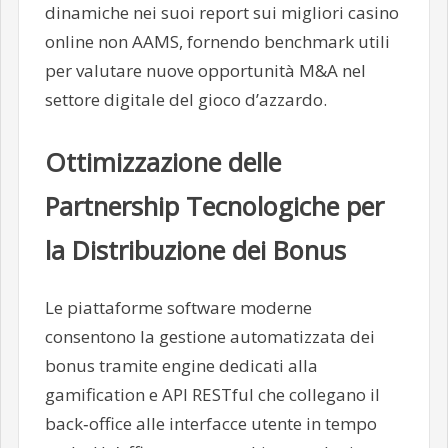
dinamiche nei suoi report sui migliori casino
online non AAMS, fornendo benchmark utili
per valutare nuove opportunità M&A nel
settore digitale del gioco d’azzardo.
Ottimizzazione delle
Partnership Tecnologiche per
la Distribuzione dei Bonus
Le piattaforme software moderne
consentono la gestione automatizzata dei
bonus tramite engine dedicati alla
gamification e API RESTful che collegano il
back‑office alle interfacce utente in tempo