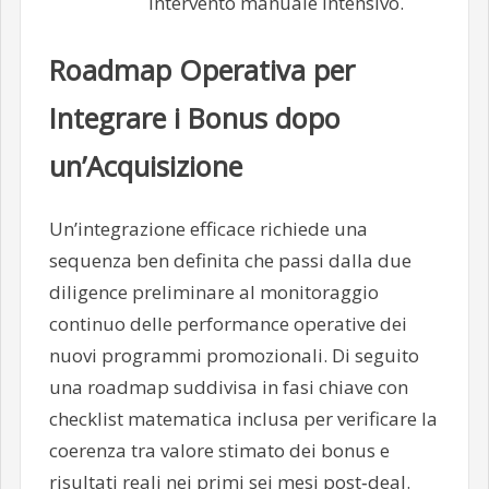
intervento manuale intensivo.
Roadmap Operativa per
Integrare i Bonus dopo
un’Acquisizione
Un’integrazione efficace richiede una
sequenza ben definita che passi dalla due
diligence preliminare al monitoraggio
continuo delle performance operative dei
nuovi programmi promozionali. Di seguito
una roadmap suddivisa in fasi chiave con
checklist matematica inclusa per verificare la
coerenza tra valore stimato dei bonus e
risultati reali nei primi sei mesi post‑deal.