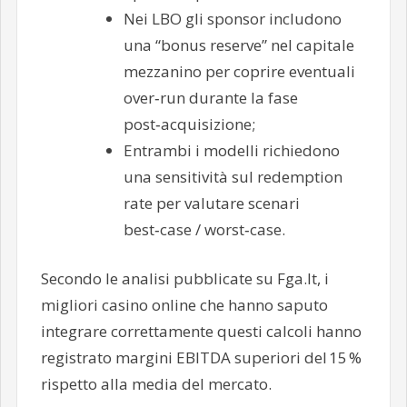
Nei LBO gli sponsor includono
una “bonus reserve” nel capitale
mezzanino per coprire eventuali
over‑run durante la fase
post‑acquisizione;
Entrambi i modelli richiedono
una sensitività sul redemption
rate per valutare scenari
best‑case / worst‑case.
Secondo le analisi pubblicate su Fga.It, i
migliori casino online che hanno saputo
integrare correttamente questi calcoli hanno
registrato margini EBITDA superiori del 15 %
rispetto alla media del mercato.