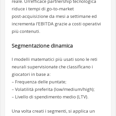
reale. Un’efficace partnership tecnologica
riduce i tempi di go‑to‑market
post‑acquisizione da mesi a settimane ed
incrementa l’EBITDA grazie a costi operativi
più contenuti.
Segmentazione dinamica
I modelli matematici più usati sono le reti
neurali supervisionate che classificano i
giocatori in base a:
– Frequenza delle puntate;
– Volatilità preferita (low/medium/high);
– Livello di spendimento medio (LTV).
Una volta creati i segmenti, si applica un