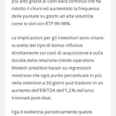
più alto grazie al cash back continuo che ha
ridotto il churn ed aumentato la frequenza
delle puntate su giochi ad alta volatilità
come le slot con RTP 96‑98%.
Le implicazioni per gli investitori sono chiare:
la scelta del tipo di bonus influisce
direttamente sui costi di acquisizione e sulla
durata della relazione cliente‑operatore.
Modelli predittivi basati su regressioni
mostrano che ogni punto percentuale in più
nella retention a 30 giorni può tradursi in un
aumento dell’EBITDA dell’1,2 % nell’arco
triennale post‑deal.
Fga.It evidenzia periodicamente queste