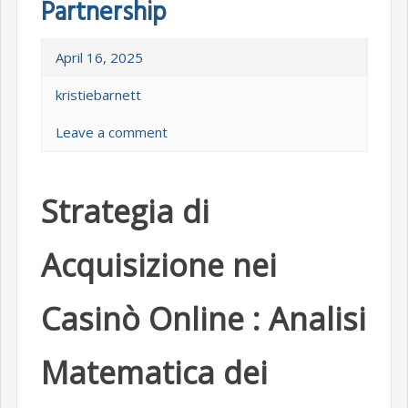
Partnership
April 16, 2025
kristiebarnett
Leave a comment
Strategia di
Acquisizione nei
Casinò Online : Analisi
Matematica dei