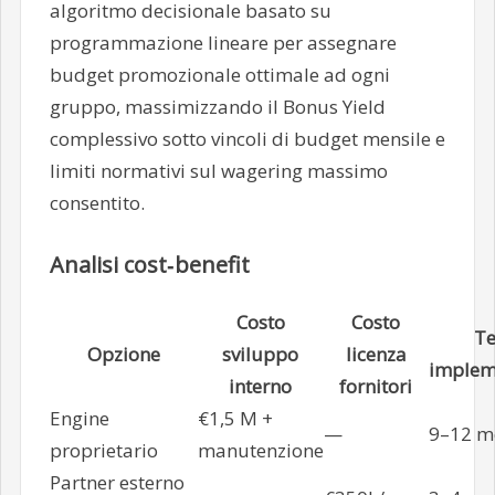
algoritmo decisionale basato su
programmazione lineare per assegnare
budget promozionale ottimale ad ogni
gruppo, massimizzando il Bonus Yield
complessivo sotto vincoli di budget mensile e
limiti normativi sul wagering massimo
consentito.
Analisi cost‑benefit
Costo
Costo
T
Opzione
sviluppo
licenza
implem
interno
fornitori
Engine
€1,5 M +
—
9–12 m
proprietario
manutenzione
Partner esterno