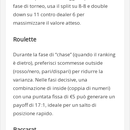
fase di torneo, usa il split su 8‑8 e double
down su 11 contro dealer 6 per
massimizzare il valore atteso.
Roulette
Durante la fase di “chase” (quando il ranking
è dietro), preferisci scommesse outside
(rosso/nero, pari/dispari) per ridurre la
varianza. Nelle fasi decisive, una
combinazione di inside (coppia di numeri)
con una puntata fissa di €5 può generare un
payoff di 17 :1, ideale per un salto di
posizione rapido.
Baccarat