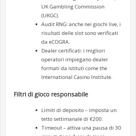
UK Gambling Commission
(UKGC).
Audit RNG: anche nei giochi live, i
risultati delle slot sono verificati
da eCOGRA.
Dealer certificati: i migliori
operatori impiegano dealer
formati da istituti come the
International Casino Institute.
Filtri di gioco responsabile
Limiti di deposito – imposta un
tetto settimanale di €200.
Timeout – attiva una pausa di 30