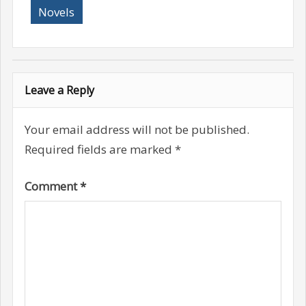
Novels
Leave a Reply
Your email address will not be published.
Required fields are marked
*
Comment
*