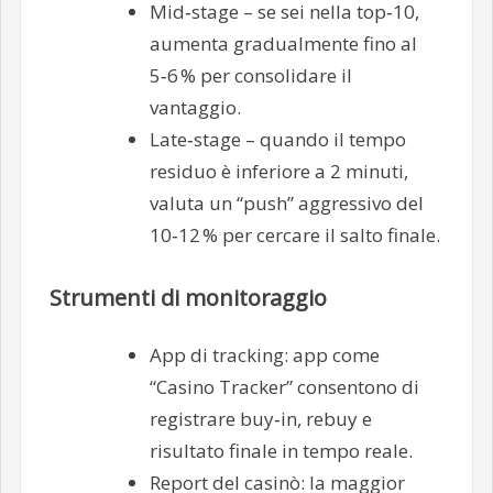
Mid‑stage – se sei nella top‑10,
aumenta gradualmente fino al
5‑6 % per consolidare il
vantaggio.
Late‑stage – quando il tempo
residuo è inferiore a 2 minuti,
valuta un “push” aggressivo del
10‑12 % per cercare il salto finale.
Strumenti di monitoraggio
App di tracking: app come
“Casino Tracker” consentono di
registrare buy‑in, rebuy e
risultato finale in tempo reale.
Report del casinò: la maggior