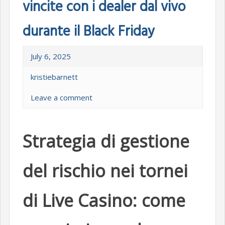
vincite con i dealer dal vivo
durante il Black Friday
July 6, 2025
kristiebarnett
Leave a comment
Strategia di gestione
del rischio nei tornei
di Live Casino: come