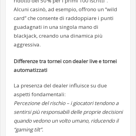
ridotto del 50 % per i primi 100 iscritti”.
Alcuni casinò, ad esempio, offrono un “wild
card” che consente di raddoppiare i punti
guadagnati in una singola mano di
blackjack, creando una dinamica più
aggressiva.
Differenze tra tornei con dealer live e tornei
automatizzati
La presenza del dealer influisce su due
aspetti fondamentali:
Percezione del rischio – i giocatori tendono a
sentirsi più responsabili delle proprie decisioni
quando vedono un volto umano, riducendo il
“gaming tilt”.