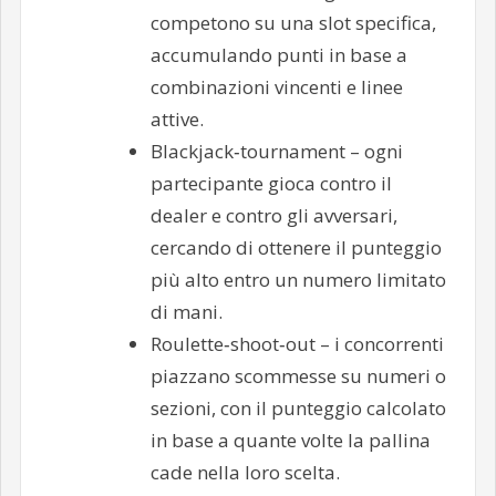
competono su una slot specifica,
accumulando punti in base a
combinazioni vincenti e linee
attive.
Blackjack‑tournament – ogni
partecipante gioca contro il
dealer e contro gli avversari,
cercando di ottenere il punteggio
più alto entro un numero limitato
di mani.
Roulette‑shoot‑out – i concorrenti
piazzano scommesse su numeri o
sezioni, con il punteggio calcolato
in base a quante volte la pallina
cade nella loro scelta.