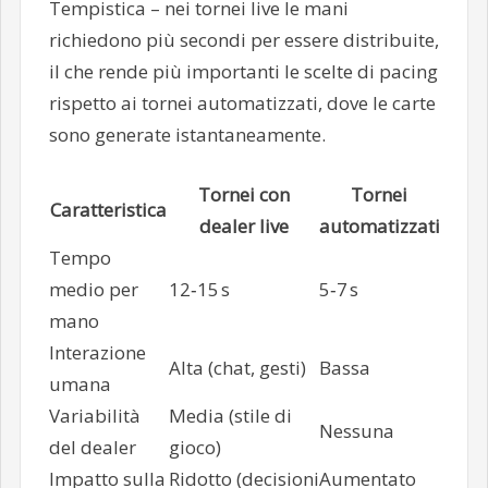
Tempistica – nei tornei live le mani
richiedono più secondi per essere distribuite,
il che rende più importanti le scelte di pacing
rispetto ai tornei automatizzati, dove le carte
sono generate istantaneamente.
Tornei con
Tornei
Caratteristica
dealer live
automatizzati
Tempo
medio per
12‑15 s
5‑7 s
mano
Interazione
Alta (chat, gesti)
Bassa
umana
Variabilità
Media (stile di
Nessuna
del dealer
gioco)
Impatto sulla
Ridotto (decisioni
Aumentato