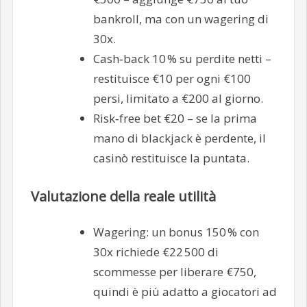
bankroll, ma con un wagering di
30x.
Cash‑back 10 % su perdite netti –
restituisce €10 per ogni €100
persi, limitato a €200 al giorno.
Risk‑free bet €20 – se la prima
mano di blackjack è perdente, il
casinò restituisce la puntata.
Valutazione della reale utilità
Wagering: un bonus 150 % con
30x richiede €22 500 di
scommesse per liberare €750,
quindi è più adatto a giocatori ad