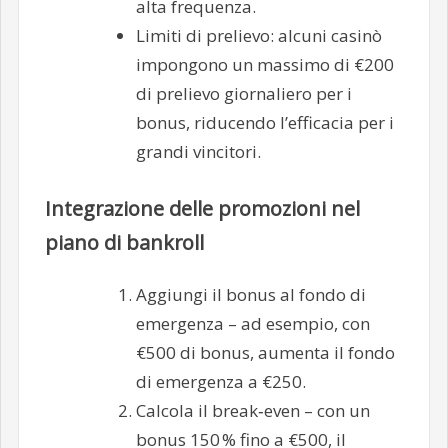
alta frequenza.
Limiti di prelievo: alcuni casinò
impongono un massimo di €200
di prelievo giornaliero per i
bonus, riducendo l’efficacia per i
grandi vincitori.
Integrazione delle promozioni nel
piano di bankroll
Aggiungi il bonus al fondo di
emergenza – ad esempio, con
€500 di bonus, aumenta il fondo
di emergenza a €250.
Calcola il break‑even – con un
bonus 150 % fino a €500, il