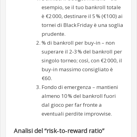
esempio, se il tuo bankroll totale
è €2 000, destinare il 5 % (€100) ai
tornei di Black Friday è una soglia
prudente.
% di bankroll per buy‑in – non
superare il 2‑3 % del bankroll per
singolo torneo; così, con €2 000, il
buy‑in massimo consigliato è
€60.
Fondo di emergenza – mantieni
almeno 10 % del bankroll fuori
dal gioco per far fronte a
eventuali perdite improvvise.
Analisi del “risk‑to‑reward ratio”