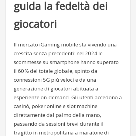
guida la fedeltà dei
giocatori
Il mercato iGaming mobile sta vivendo una
crescita senza precedenti: nel 2024 le
scommesse su smartphone hanno superato
il 60 % del totale globale, spinto da
connessioni 5G più veloci e da una
generazione di giocatori abituata a
esperienze on‑demand. Gli utenti accedono a
casinò, poker online e slot machine
direttamente dal palmo della mano,
passando da sessioni brevi durante il
tragitto in metropolitana a maratone di