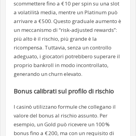
scommettere fino a € 10 per spin su una slot
a volatilità media, mentre un Platinum può
arrivare a € 500. Questo graduale aumento è
un meccanismo di “risk‑adjusted rewards”:
più alto è il rischio, più grande è la
ricompensa. Tuttavia, senza un controllo
adeguato, i giocatori potrebbero superare il
proprio bankroll in modo incontrollato,
generando un churn elevato.
Bonus calibrati sul profilo di rischio
I casinò utilizzano formule che collegano il
valore del bonus al rischio assunto. Per
esempio, un Gold può ricevere un 100 %
bonus fino a € 200, ma con un requisito di