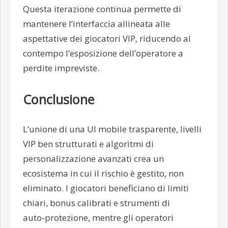
Questa iterazione continua permette di
mantenere l’interfaccia allineata alle
aspettative dei giocatori VIP, riducendo al
contempo l’esposizione dell’operatore a
perdite impreviste.
Conclusione
L’unione di una UI mobile trasparente, livelli
VIP ben strutturati e algoritmi di
personalizzazione avanzati crea un
ecosistema in cui il rischio è gestito, non
eliminato. I giocatori beneficiano di limiti
chiari, bonus calibrati e strumenti di
auto‑protezione, mentre gli operatori