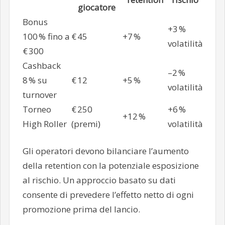
giocatore
Bonus
+3 %
100 % fino a
€ 45
+7 %
volatilità
€ 300
Cashback
–2 %
8 % su
€ 12
+5 %
volatilità
turnover
Torneo
€ 250
+6 %
+12 %
High Roller
(premi)
volatilità
Gli operatori devono bilanciare l’aumento
della retention con la potenziale esposizione
al rischio. Un approccio basato su dati
consente di prevedere l’effetto netto di ogni
promozione prima del lancio.