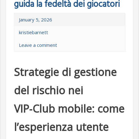
guida la fedeltà dei giocatori
January 5, 2026
kristiebarnett
Leave a comment
Strategie di gestione
del rischio nei
VIP‑Club mobile: come
l’esperienza utente