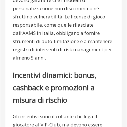
devono garantire che i modelli di
personalizzazione non discriminino né
sfruttino vulnerabilità. Le licenze di gioco
responsabile, come quelle rilasciate
dall’AAMS in Italia, obbligano a fornire
strumenti di auto‑limitazione e a mantenere
registri di interventi di risk management per
almeno 5 anni.
Incentivi dinamici: bonus,
cashback e promozioni a
misura di rischio
Gli incentivi sono il collante che lega il
giocatore al VIP‑Club, ma devono essere