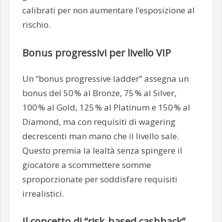
calibrati per non aumentare l’esposizione al
rischio.
Bonus progressivi per livello VIP
Un “bonus progressive ladder” assegna un
bonus del 50 % al Bronze, 75 % al Silver,
100 % al Gold, 125 % al Platinum e 150 % al
Diamond, ma con requisiti di wagering
decrescenti man mano che il livello sale.
Questo premia la lealtà senza spingere il
giocatore a scommettere somme
sproporzionate per soddisfare requisiti
irrealistici.
Il concetto di “risk‑based cashback”