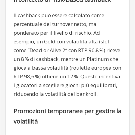
Il cashback può essere calcolato come
percentuale del turnover netto, ma
ponderato per il livello di rischio. Ad
esempio, un Gold con volatilità alta (slot
come “Dead or Alive 2” con RTP 96,8 %) riceve
un 8 % di cashback, mentre un Platinum che
gioca a bassa volatilità (roulette europea con
RTP 98,6 %) ottiene un 12 %. Questo incentiva
i giocatori a scegliere giochi più equilibrati,
riducendo la volatilità del bankroll.
Promozioni temporanee per gestire la
volatilità