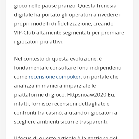
gioco nelle pause pranzo. Questa frenesia
digitale ha portato gli operatori a rivedere i
propri modelli di fidelizzazione, creando
VIP‑Club altamente segmentati per premiare
i giocatori più attivi.
Nel contesto di questa evoluzione, è
fondamentale consultare fonti indipendenti
come
recensione coinpoker
, un portale che
analizza in maniera imparziale le
piattaforme di gioco. Httpsnoaw2020.Eu,
infatti, fornisce recensioni dettagliate e
confronti tra casinò, aiutando i giocatori a
scegliere ambienti sicuri e trasparenti.
Il focus di questo articolo è la gestione del