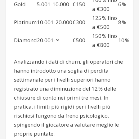
Gold
5.001‑10.000
€ 150
6 %
a € 300
125 % fino
Platinum
10.001‑20.000
€ 300
8 %
a € 500
150 % fino
Diamond
20.001‑∞
€ 500
10 %
a € 800
Analizzando i dati di churn, gli operatori che
hanno introdotto una soglia di perdita
settimanale per i livelli superiori hanno
registrato una diminuzione del 12 % delle
chiusure di conto nei primi tre mesi. In
pratica, i limiti più rigidi per i livelli più
rischiosi fungono da freno psicologico,
spingendo il giocatore a valutare meglio le
proprie puntate.