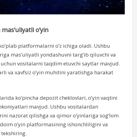
mas’uliyatli o’yin
o’plab platformalarni o’z ichiga oladi. Ushbu
iga mas’uliyatli yondashuvni targ’ib qiluvchi va
h uchun vositalarni taqdim etuvchi saytlar mavjud.
rli va xavfsiz o’yin muhitini yaratishga harakat
arida ko’pincha depozit cheklovlari, o’yin vaqtini
h imkoniyatlari mavjud. Ushbu vositalardan
ini nazorat qilishga va qimor o’yinlariga sog’lom
im o’yin platformasining ishonchliligini va
 tekshiring.