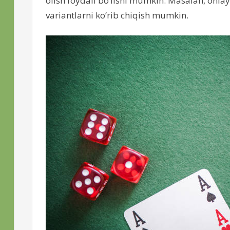
olish foydali bo’lishi mumkin. Masalan, onl
variantlarni ko’rib chiqish mumkin.