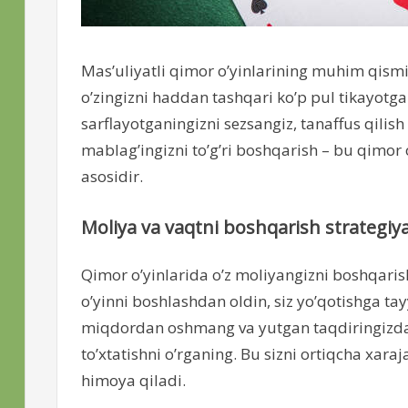
Mas’uliyatli qimor o’yinlarining muhim qismi 
o’zingizni haddan tashqari ko’p pul tikayotgan
sarflayotganingizni sezsangiz, tanaffus qilish
mablag’ingizni to’g’ri boshqarish – bu qimor
asosidir.
Moliya va vaqtni boshqarish strategiya
Qimor o’yinlarida o’z moliyangizni boshqari
o’yinni boshlashdan oldin, siz yo’qotishga ta
miqdordan oshmang va yutgan taqdiringizda
to’xtatishni o’rganing. Bu sizni ortiqcha xa
himoya qiladi.