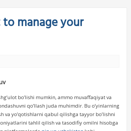
t to manage your
uv
ashg’ulot bo’lishi mumkin, ammo muvaffaqiyat va
ondashuvni qo’llash juda muhimdir. Bu o’yinlarning
sh va yo’qotishlarni qabul qilishga tayyor bo’lishni
koniyatlarini tahlil qilish va tasodifiy omilni hisobga