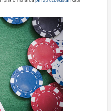
ayn platformalarda
pin up uzbekistan
kabi