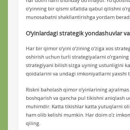
har doim ham shunday bo’lmaydi. Yo’qotishlar
o’yinning bir qismi sifatida qabul qilishni o’
munosabatni shakllantirishga yordam beradi 
O’yinlardagi strategik yondashuvlar va
Har bir qimor o’yini o’zining o’ziga xos strat
oshirish uchun turli strategiyalarni o’rganing 
strategiyani bilish sizga uyning ustunligini 
qoidalarini va undagi imkoniyatlarni yaxshi
Riskni baholash qimor o’yinlarining ajralmas q
boshqarish va qancha pul tikishni aniqlash u
muhimdir. Katta tikishlar katta yutuqlarni oli
ham olib kelishi mumkin. Har doim o’z imkoni
qiling.