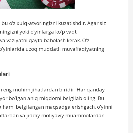
bu o’z xulq-atvoringizni kuzatishdir. Agar siz
ingizni yoki o’yinlarga ko’p vaqt
 va vaziyatni qayta baholash kerak. O’z
 o’yinlarida uzoq muddatli muvaffaqiyatning
lari
sh eng muhim jihatlardan biridir. Har qanday
yyor bo’lgan aniq miqdorni belgilab oling. Bu
 ham, belgilangan maqsadga erishgach, o’yinni
rajatlardan va jiddiy moliyaviy muammolardan