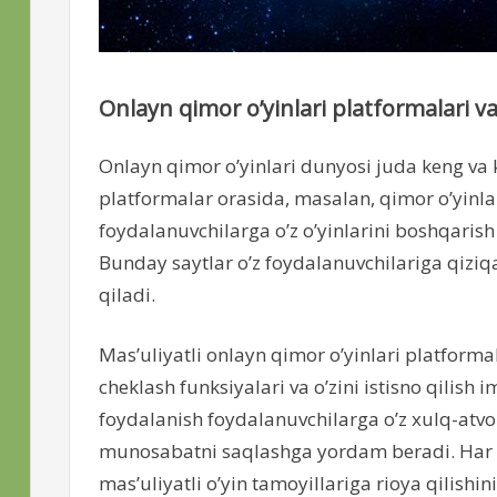
Onlayn qimor o’yinlari platformalari va 
Onlayn qimor o’yinlari dunyosi juda keng va k
platformalar orasida, masalan, qimor o’yinlar
foydalanuvchilarga o’z o’yinlarini boshqaris
Bunday saytlar o’z foydalanuvchilariga qiziqa
qiladi.
Mas’uliyatli onlayn qimor o’yinlari platformal
cheklash funksiyalari va o’zini istisno qilis
foydalanish foydalanuvchilarga o’z xulq-atvor
munosabatni saqlashga yordam beradi. Har do
mas’uliyatli o’yin tamoyillariga rioya qilishini