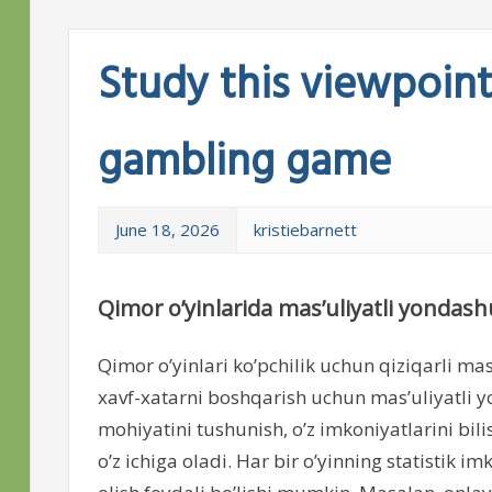
Study this viewpoin
gambling game
June 18, 2026
kristiebarnett
Qimor o’yinlarida mas’uliyatli yondash
Qimor o’yinlari ko’pchilik uchun qiziqarli m
xavf-xatarni boshqarish uchun mas’uliyatli y
mohiyatini tushunish, o’z imkoniyatlarini bili
o’z ichiga oladi. Har bir o’yinning statistik im