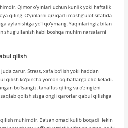
mdir. Qimor o’yinlari uchun kunlik yoki haftalik
ya qiling. O’yinlarni qiziqarli mashg’ulot sifatida
iga aylanishiga yo’l qo’ymang. Yaqinlaringiz bilan
ilan shug’ullanish kabi boshqa muhim narsalarni
abul qilish
 juda zarur. Stress, xafa bo’lish yoki haddan
l qilish ko’pincha yomon oqibatlarga olib keladi.
angan bo’lsangiz, tanaffus qiling va o’zingizni
i saqlab qolish sizga ongli qarorlar qabul qilishga
il qilish muhimdir. Ba’zan omad kulib boqadi, lekin