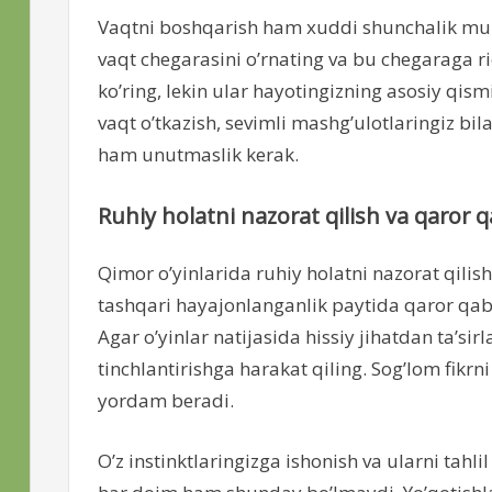
Vaqtni boshqarish ham xuddi shunchalik muhi
vaqt chegarasini o’rnating va bu chegaraga rio
ko’ring, lekin ular hayotingizning asosiy qism
vaqt o’tkazish, sevimli mashg’ulotlaringiz b
ham unutmaslik kerak.
Ruhiy holatni nazorat qilish va qaror q
Qimor o’yinlarida ruhiy holatni nazorat qilish
tashqari hayajonlanganlik paytida qaror qabu
Agar o’yinlar natijasida hissiy jihatdan ta’sirl
tinchlantirishga harakat qiling. Sog’lom fikrn
yordam beradi.
O’z instinktlaringizga ishonish va ularni tahl