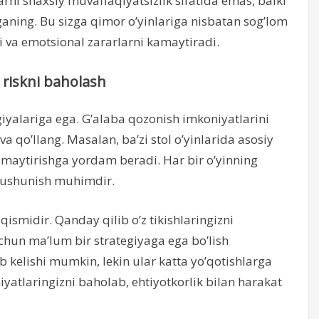
ni shaxsiy muvaffaqiyatsizlik sifatida emas, balki
rganing. Bu sizga qimor o’yinlariga nisbatan sog’lom
va emotsional zararlarni kamaytiradi.
 riskni baholash
egiyalariga ega. G’alaba qozonish imkoniyatlarini
va qo’llang. Masalan, ba’zi stol o’yinlarida asosiy
kamaytirishga yordam beradi. Har bir o’yinning
 tushunish muhimdir.
ismidir. Qanday qilib o’z tikishlaringizni
chun ma’lum bir strategiyaga ega bo’lish
b kelishi mumkin, lekin ular katta yo’qotishlarga
yatlaringizni baholab, ehtiyotkorlik bilan harakat