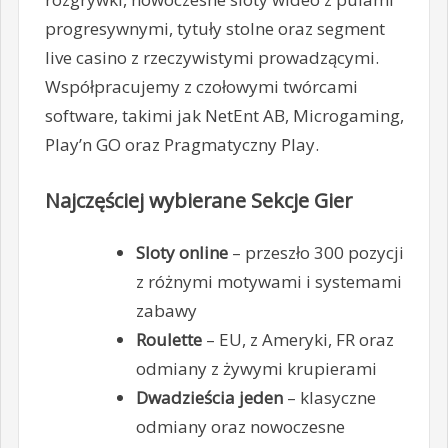
progresywnymi, tytuły stolne oraz segment
live casino z rzeczywistymi prowadzącymi.
Współpracujemy z czołowymi twórcami
software, takimi jak NetEnt AB, Microgaming,
Play’n GO oraz Pragmatyczny Play.
Najczęściej wybierane Sekcje Gier
Sloty online
– przeszło 300 pozycji
z różnymi motywami i systemami
zabawy
Roulette
– EU, z Ameryki, FR oraz
odmiany z żywymi krupierami
Dwadzieścia jeden
– klasyczne
odmiany oraz nowoczesne