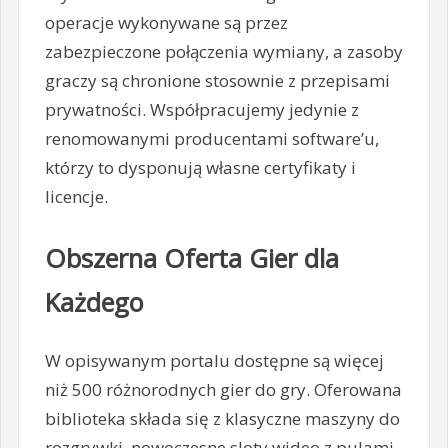
operacje wykonywane są przez
zabezpieczone połączenia wymiany, a zasoby
graczy są chronione stosownie z przepisami
prywatności. Współpracujemy jedynie z
renomowanymi producentami software’u,
którzy to dysponują własne certyfikaty i
licencje.
Obszerna Oferta Gier dla
Każdego
W opisywanym portalu dostępne są więcej
niż 500 różnorodnych gier do gry. Oferowana
biblioteka składa się z klasyczne maszyny do
rozgrywki, nowoczesne sloty wideo z pulami