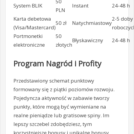
50
System BLIK
Instant
24-48 h
PLN
Karta debetowa
2-5 doby
50 zł
Natychmiastowy
(Visa/Mastercard)
roboczyc
Portmonetki
50
Błyskawiczny
24-48 h
elektroniczne
złotych
Program Nagród i Profity
Przedstawiony schemat punktowy
formowany się z piątki poziomów rozwoju.
Pojedyncza aktywność w zabawie tworzy
punkty, które mogą być wymieniane na
realne pieniądze lub gratisowe spiny. Im
lepszy szczebel zdobędziesz, tym
korzystniejsze bonusy i unikalne bonusy