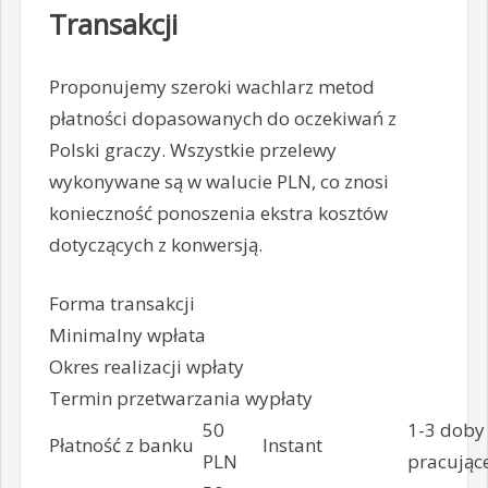
Transakcji
Proponujemy szeroki wachlarz metod
płatności dopasowanych do oczekiwań z
Polski graczy. Wszystkie przelewy
wykonywane są w walucie PLN, co znosi
konieczność ponoszenia ekstra kosztów
dotyczących z konwersją.
Forma transakcji
Minimalny wpłata
Okres realizacji wpłaty
Termin przetwarzania wypłaty
50
1-3 doby
Płatność z banku
Instant
PLN
pracując