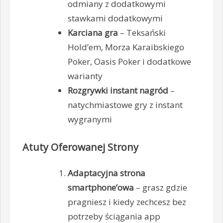
odmiany z dodatkowymi
stawkami dodatkowymi
Karciana gra
– Teksański
Hold’em, Morza Karaibskiego
Poker, Oasis Poker i dodatkowe
warianty
Rozgrywki instant nagród
–
natychmiastowe gry z instant
wygranymi
Atuty Oferowanej Strony
Adaptacyjna strona
smartphone’owa
– grasz gdzie
pragniesz i kiedy zechcesz bez
potrzeby ściągania app