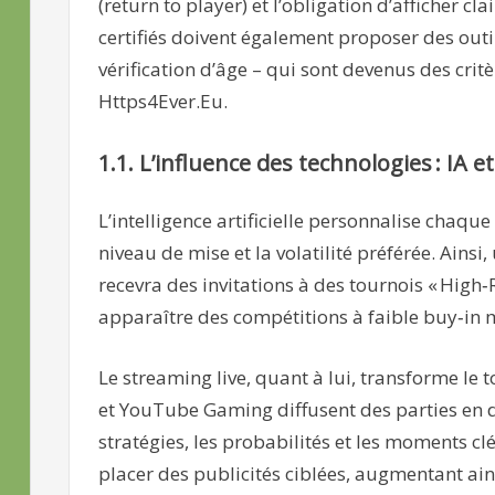
(return to player) et l’obligation d’afficher c
certifiés doivent également proposer des outil
vérification d’âge – qui sont devenus des cri
Https4Ever.Eu.
1.1. L’influence des technologies : IA e
L’intelligence artificielle personnalise chaqu
niveau de mise et la volatilité préférée. Ainsi, 
recevra des invitations à des tournois « High‑
apparaître des compétitions à faible buy‑in m
Le streaming live, quant à lui, transforme le
et YouTube Gaming diffusent des parties en d
stratégies, les probabilités et les moments clé
placer des publicités ciblées, augmentant ain