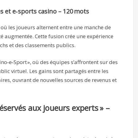
s et e‑sports casino – 120 mots
 où les joueurs alternent entre une manche de
lité augmentée. Cette fusion crée une expérience
achs et des classements publics.
no‑e‑Sport », où des équipes s’affrontent sur des
blic virtuel. Les gains sont partagés entre les
aires, ouvrant de nouvelles sources de revenus et
réservés aux joueurs experts » –