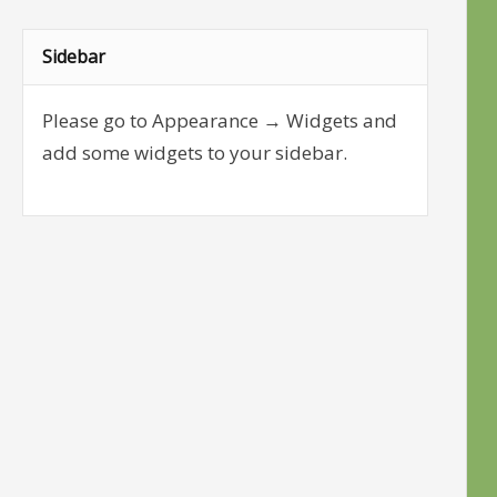
Sidebar
Please go to Appearance → Widgets and
add some widgets to your sidebar.