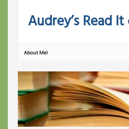
Skip
to
Audrey’s Read It
content
About Me!