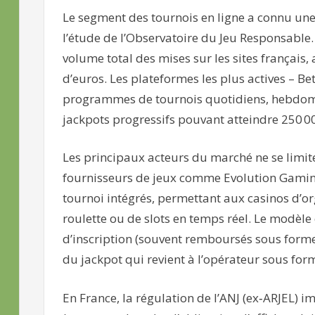
Le segment des tournois en ligne a connu une
l’étude de l’Observatoire du Jeu Responsable.
volume total des mises sur les sites français, a
d’euros. Les plateformes les plus actives – Be
programmes de tournois quotidiens, hebdom
jackpots progressifs pouvant atteindre 250 00
Les principaux acteurs du marché ne se limite
fournisseurs de jeux comme Evolution Gaming
tournoi intégrés, permettant aux casinos d’or
roulette ou de slots en temps réel. Le modèle 
d’inscription (souvent remboursés sous forme 
du jackpot qui revient à l’opérateur sous fo
En France, la régulation de l’ANJ (ex‑ARJEL) i