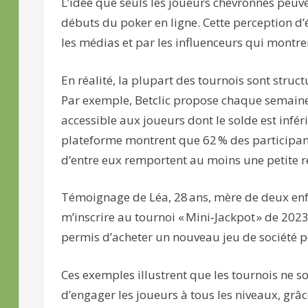
L’idée que seuls les joueurs chevronnés peuve
débuts du poker en ligne. Cette perception d’é
les médias et par les influenceurs qui montren
En réalité, la plupart des tournois sont stru
Par exemple, Betclic propose chaque semaine 
accessible aux joueurs dont le solde est inféri
plateforme montrent que 62 % des participants
d’entre eux remportent au moins une petite r
Témoignage de Léa, 28 ans, mère de deux enfan
m’inscrire au tournoi « Mini‑Jackpot » de 2023.
permis d’acheter un nouveau jeu de société p
Ces exemples illustrent que les tournois ne 
d’engager les joueurs à tous les niveaux, grâc