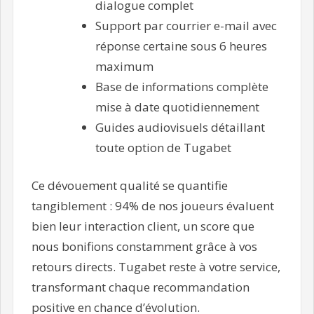
dialogue complet
Support par courrier e-mail avec
réponse certaine sous 6 heures
maximum
Base de informations complète
mise à date quotidiennement
Guides audiovisuels détaillant
toute option de Tugabet
Ce dévouement qualité se quantifie
tangiblement : 94% de nos joueurs évaluent
bien leur interaction client, un score que
nous bonifions constamment grâce à vos
retours directs. Tugabet reste à votre service,
transformant chaque recommandation
positive en chance d’évolution.