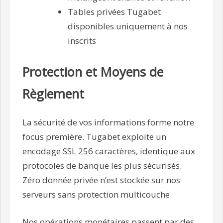
Tables privées Tugabet
disponibles uniquement à nos
inscrits
Protection et Moyens de
Règlement
La sécurité de vos informations forme notre
focus première. Tugabet exploite un
encodage SSL 256 caractères, identique aux
protocoles de banque les plus sécurisés.
Zéro donnée privée n’est stockée sur nos
serveurs sans protection multicouche.
Nos opérations monétaires passent par des