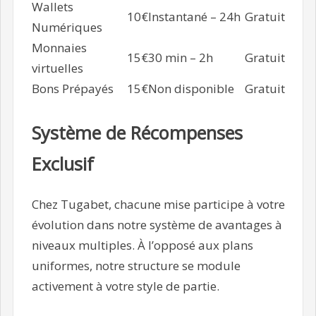
Wallets
10€
Instantané – 24h
Gratuit
Numériques
Monnaies
15€
30 min – 2h
Gratuit
virtuelles
Bons Prépayés
15€
Non disponible
Gratuit
Système de Récompenses
Exclusif
Chez Tugabet, chacune mise participe à votre
évolution dans notre système de avantages à
niveaux multiples. À l’opposé aux plans
uniformes, notre structure se module
activement à votre style de partie.