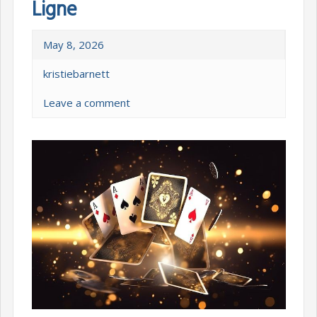
Ligne
May 8, 2026
kristiebarnett
Leave a comment