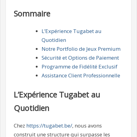
Sommaire
L’Expérience Tugabet au
Quotidien
Notre Portfolio de Jeux Premium
Sécurité et Options de Paiement
Programme de Fidélité Exclusif
Assistance Client Professionnelle
L’Expérience Tugabet au
Quotidien
Chez
https://tugabet.be/
, nous avons
construit une structure qui surpasse les