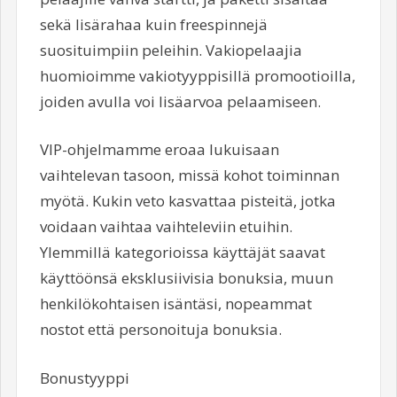
sekä lisärahaa kuin freespinnejä
suosituimpiin peleihin. Vakiopelaajia
huomioimme vakiotyyppisillä promootioilla,
joiden avulla voi lisäarvoa pelaamiseen.
VIP-ohjelmamme eroaa lukuisaan
vaihtelevan tasoon, missä kohot toiminnan
myötä. Kukin veto kasvattaa pisteitä, jotka
voidaan vaihtaa vaihteleviin etuihin.
Ylemmillä kategorioissa käyttäjät saavat
käyttöönsä eksklusiivisia bonuksia, muun
henkilökohtaisen isäntäsi, nopeammat
nostot että personoituja bonuksia.
Bonustyyppi