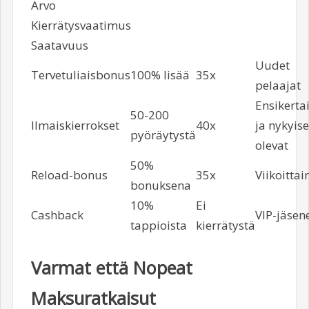
Arvo
Kierrätysvaatimus
Saatavuus
Uudet
Tervetuliaisbonus
100% lisää
35x
pelaajat
Ensikertai
50-200
Ilmaiskierrokset
40x
ja nykyise
pyöräytystä
olevat
50%
Reload-bonus
35x
Viikoittai
bonuksena
10%
Ei
Cashback
VIP-jäsen
tappioista
kierrätystä
Varmat että Nopeat
Maksuratkaisut