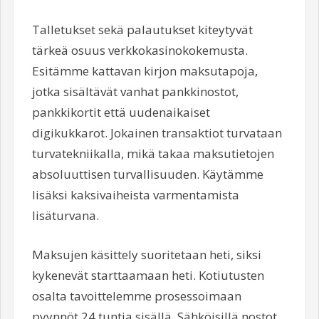
Talletukset sekä palautukset kiteytyvät
tärkeä osuus verkkokasinokokemusta.
Esitämme kattavan kirjon maksutapoja,
jotka sisältävät vanhat pankkinostot,
pankkikortit että uudenaikaiset
digikukkarot. Jokainen transaktiot turvataan
turvatekniikalla, mikä takaa maksutietojen
absoluuttisen turvallisuuden. Käytämme
lisäksi kaksivaiheista varmentamista
lisäturvana.
Maksujen käsittely suoritetaan heti, siksi
kykenevät starttaamaan heti. Kotiutusten
osalta tavoittelemme prosessoimaan
pyynnöt 24 tuntia sisällä. Sähköisillä nostot