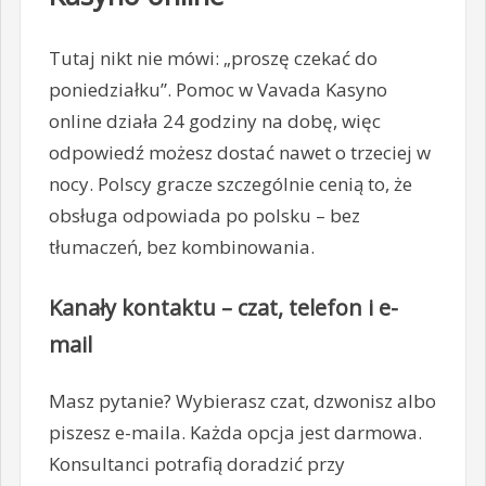
Tutaj nikt nie mówi: „proszę czekać do
poniedziałku”. Pomoc w Vavada Kasyno
online działa 24 godziny na dobę, więc
odpowiedź możesz dostać nawet o trzeciej w
nocy. Polscy gracze szczególnie cenią to, że
obsługa odpowiada po polsku – bez
tłumaczeń, bez kombinowania.
Kanały kontaktu – czat, telefon i e-
mail
Masz pytanie? Wybierasz czat, dzwonisz albo
piszesz e-maila. Każda opcja jest darmowa.
Konsultanci potrafią doradzić przy