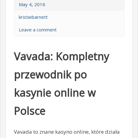
May 4, 2016
kristiebarnett
Leave a comment
Vavada: Kompletny
przewodnik po
kasynie online w
Polsce
Vavada to znane kasyno online, które działa