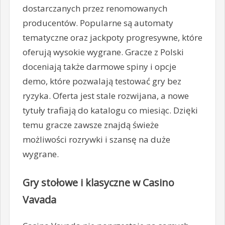
dostarczanych przez renomowanych
producentów. Popularne są automaty
tematyczne oraz jackpoty progresywne, które
oferują wysokie wygrane. Gracze z Polski
doceniają także darmowe spiny i opcje
demo, które pozwalają testować gry bez
ryzyka. Oferta jest stale rozwijana, a nowe
tytuły trafiają do katalogu co miesiąc. Dzięki
temu gracze zawsze znajdą świeże
możliwości rozrywki i szansę na duże
wygrane.
Gry stołowe i klasyczne w Casino
Vavada