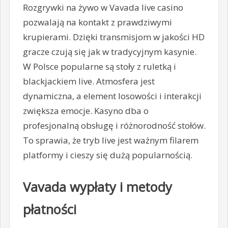
Rozgrywki na żywo w Vavada live casino
pozwalają na kontakt z prawdziwymi
krupierami. Dzięki transmisjom w jakości HD
gracze czują się jak w tradycyjnym kasynie.
W Polsce popularne są stoły z ruletką i
blackjackiem live. Atmosfera jest
dynamiczna, a element losowości i interakcji
zwiększa emocje. Kasyno dba o
profesjonalną obsługę i różnorodność stołów.
To sprawia, że tryb live jest ważnym filarem
platformy i cieszy się dużą popularnością.
Vavada wypłaty i metody
płatności