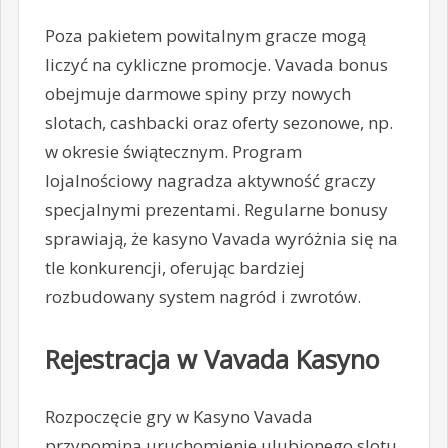
Poza pakietem powitalnym gracze mogą
liczyć na cykliczne promocje. Vavada bonus
obejmuje darmowe spiny przy nowych
slotach, cashbacki oraz oferty sezonowe, np.
w okresie świątecznym. Program
lojalnościowy nagradza aktywność graczy
specjalnymi prezentami. Regularne bonusy
sprawiają, że kasyno Vavada wyróżnia się na
tle konkurencji, oferując bardziej
rozbudowany system nagród i zwrotów.
Rejestracja w Vavada Kasyno
Rozpoczęcie gry w Kasyno Vavada
przypomina uruchomienie ulubionego slotu