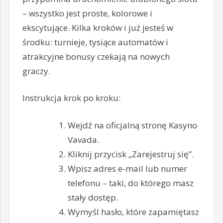
– wszystko jest proste, kolorowe i
ekscytujące. Kilka kroków i już jesteś w
środku: turnieje, tysiące automatów i
atrakcyjne bonusy czekają na nowych
graczy.
Instrukcja krok po kroku:
Wejdź na oficjalną stronę Kasyno
Vavada.
Kliknij przycisk „Zarejestruj się”.
Wpisz adres e-mail lub numer
telefonu – taki, do którego masz
stały dostęp.
Wymyśl hasło, które zapamiętasz