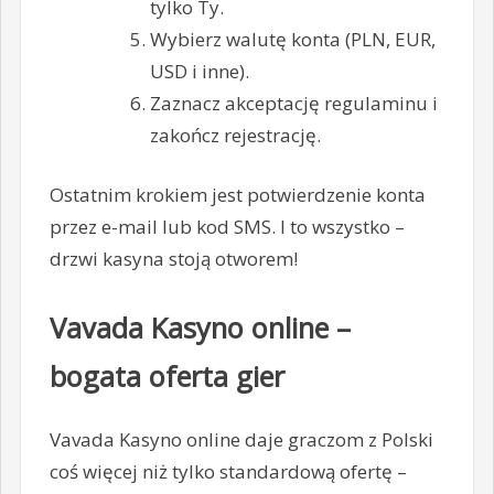
tylko Ty.
Wybierz walutę konta (PLN, EUR,
USD i inne).
Zaznacz akceptację regulaminu i
zakończ rejestrację.
Ostatnim krokiem jest potwierdzenie konta
przez e-mail lub kod SMS. I to wszystko –
drzwi kasyna stoją otworem!
Vavada Kasyno online –
bogata oferta gier
Vavada Kasyno online daje graczom z Polski
coś więcej niż tylko standardową ofertę –