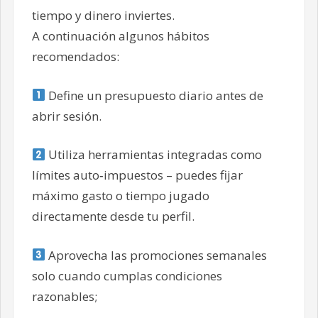
tiempo y dinero inviertes.
A continuación algunos hábitos
recomendados:
Define un presupuesto diario antes de
abrir sesión.
Utiliza herramientas integradas como
límites auto‑impuestos – puedes fijar
máximo gasto o tiempo jugado
directamente desde tu perfil.
Aprovecha las promociones semanales
solo cuando cumplas condiciones
razonables;