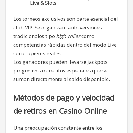
Live & Slots
Los torneos exclusivos son parte esencial del
club VIP. Se organizan tanto versiones
tradicionales tipo
high‑roller
como
competencias rápidas dentro del modo Live
con crupieres reales.
Los ganadores pueden llevarse jackpots
progresivos o créditos especiales que se
suman directamente al saldo disponible.
Métodos de pago y velocidad
de retiros en Casino Online
Una preocupación constante entre los