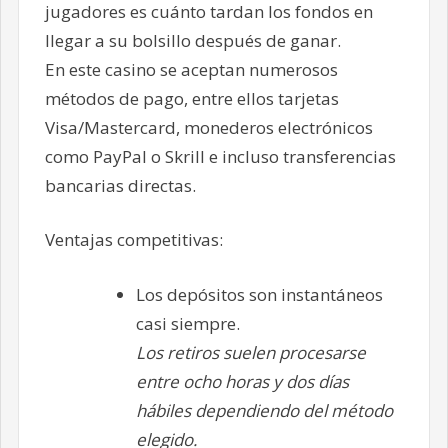
jugadores es cuánto tardan los fondos en
llegar a su bolsillo después de ganar.
En este casino se aceptan numerosos
métodos de pago, entre ellos tarjetas
Visa/Mastercard, monederos electrónicos
como PayPal o Skrill e incluso transferencias
bancarias directas.
Ventajas competitivas:
Los depósitos son instantáneos
casi siempre.
Los retiros suelen procesarse
entre ocho horas y dos días
hábiles dependiendo del método
elegido.