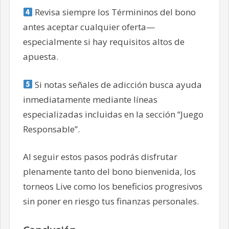
Revisa siempre los Términinos del bono
antes aceptar cualquier oferta—
especialmente si hay requisitos altos de
apuesta.
Si notas señales de adicción busca ayuda
inmediatamente mediante líneas
especializadas incluidas en la sección “Juego
Responsable”.
Al seguir estos pasos podrás disfrutar
plenamente tanto del bono bienvenida, los
torneos Live como los beneficios progresivos
sin poner en riesgo tus finanzas personales.