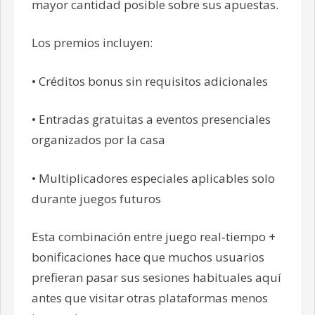
mayor cantidad posible sobre sus apuestas.
Los premios incluyen:
• Créditos bonus sin requisitos adicionales
• Entradas gratuitas a eventos presenciales
organizados por la casa
• Multiplicadores especiales aplicables solo
durante juegos futuros
Esta combinación entre juego real‑tiempo +
bonificaciones hace que muchos usuarios
prefieran pasar sus sesiones habituales aquí
antes que visitar otras plataformas menos