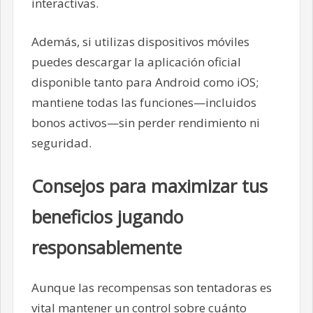
interactivas.
Además, si utilizas dispositivos móviles
puedes descargar la aplicación oficial
disponible tanto para Android como iOS;
mantiene todas las funciones—incluidos
bonos activos—sin perder rendimiento ni
seguridad.
Consejos para maximizar tus
beneficios jugando
responsablemente
Aunque las recompensas son tentadoras es
vital mantener un control sobre cuánto