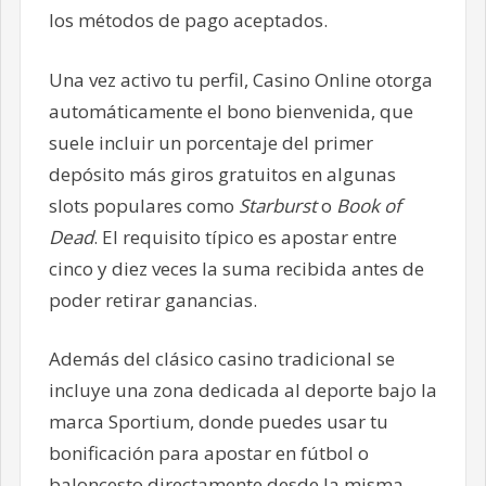
los métodos de pago aceptados.
Una vez activo tu perfil, Casino Online otorga
automáticamente el bono bienvenida, que
suele incluir un porcentaje del primer
depósito más giros gratuitos en algunas
slots populares como
Starburst
o
Book of
Dead
. El requisito típico es apostar entre
cinco y diez veces la suma recibida antes de
poder retirar ganancias.
Además del clásico casino tradicional se
incluye una zona dedicada al deporte bajo la
marca Sportium, donde puedes usar tu
bonificación para apostar en fútbol o
baloncesto directamente desde la misma