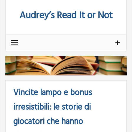
Skip
Audrey’s Read It or Not
to
content
Vincite lampo e bonus
irresistibili: le storie di
giocatori che hanno