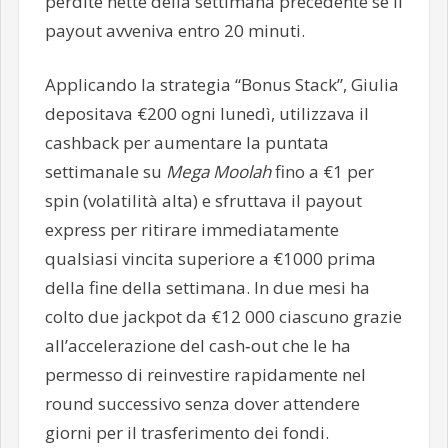
perdite nette della settimana precedente se il
payout avveniva entro 20 minuti.
Applicando la strategia “Bonus Stack”, Giulia
depositava €200 ogni lunedì, utilizzava il
cashback per aumentare la puntata
settimanale su
Mega Moolah
fino a €1 per
spin (volatilità alta) e sfruttava il payout
express per ritirare immediatamente
qualsiasi vincita superiore a €1000 prima
della fine della settimana. In due mesi ha
colto due jackpot da €12 000 ciascuno grazie
all’accelerazione del cash‑out che le ha
permesso di reinvestire rapidamente nel
round successivo senza dover attendere
giorni per il trasferimento dei fondi.