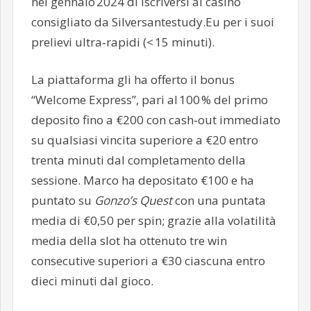
nel gennaio 2024 di iscriversi al casino
consigliato da Silversantestudy.Eu per i suoi
prelievi ultra‑rapidi (< 15 minuti).
La piattaforma gli ha offerto il bonus
“Welcome Express”, pari al 100 % del primo
deposito fino a €200 con cash‑out immediato
su qualsiasi vincita superiore a €20 entro
trenta minuti dal completamento della
sessione. Marco ha depositato €100 e ha
puntato su
Gonzo’s Quest
con una puntata
media di €0,50 per spin; grazie alla volatilità
media della slot ha ottenuto tre win
consecutive superiori a €30 ciascuna entro
dieci minuti dal gioco.