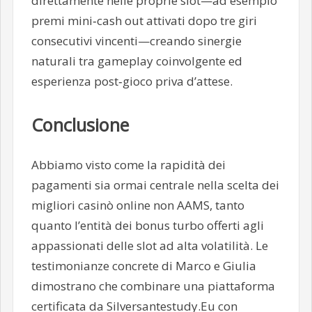
direttamente nelle proprie slot—ad esempio
premi mini‑cash out attivati dopo tre giri
consecutivi vincenti—creando sinergie
naturali tra gameplay coinvolgente ed
esperienza post‑gioco priva d’attese.
Conclusione
Abbiamo visto come la rapidità dei
pagamenti sia ormai centrale nella scelta dei
migliori casinò online non AAMS, tanto
quanto l’entità dei bonus turbo offerti agli
appassionati delle slot ad alta volatilità. Le
testimonianze concrete di Marco e Giulia
dimostrano che combinare una piattaforma
certificata da Silversantestudy.Eu con