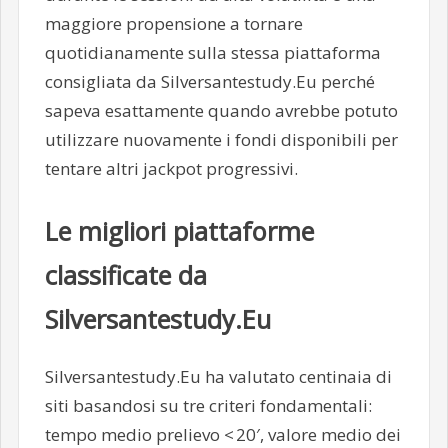
maggiore propensione a tornare
quotidianamente sulla stessa piattaforma
consigliata da Silversantestudy.Eu perché
sapeva esattamente quando avrebbe potuto
utilizzare nuovamente i fondi disponibili per
tentare altri jackpot progressivi.
Le migliori piattaforme
classificate da
Silversantestudy.Eu
Silversantestudy.Eu ha valutato centinaia di
siti basandosi su tre criteri fondamentali:
tempo medio prelievo < 20′, valore medio dei