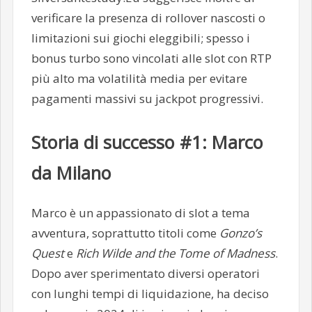
verificare la presenza di rollover nascosti o
limitazioni sui giochi eleggibili; spesso i
bonus turbo sono vincolati alle slot con RTP
più alto ma volatilità media per evitare
pagamenti massivi su jackpot progressivi.
Storia di successo #1: Marco
da Milano
Marco è un appassionato di slot a tema
avventura, soprattutto titoli come
Gonzo’s
Quest
e
Rich Wilde and the Tome of Madness
.
Dopo aver sperimentato diversi operatori
con lunghi tempi di liquidazione, ha deciso