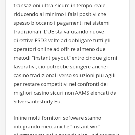
transazioni ultra‑sicure in tempo reale,
riducendo al minimo i falsi positivi che
spesso bloccano i pagamenti nei sistemi
tradizionali. L’UE sta valutando nuove
direttive PSD3 volte ad obbligare tutti gli
operatori online ad offrire almeno due
metodi “instant payout” entro cinque giorni
lavorativi; ciò potrebbe spingere anche i
casinò tradizionali verso soluzioni più agili
per restare competitivi nei confronti dei
migliori casino sicuri non AAMS elencati da
Silversantestudy.Eu.
Infine molti fornitori software stanno
integrando meccaniche “instant win”