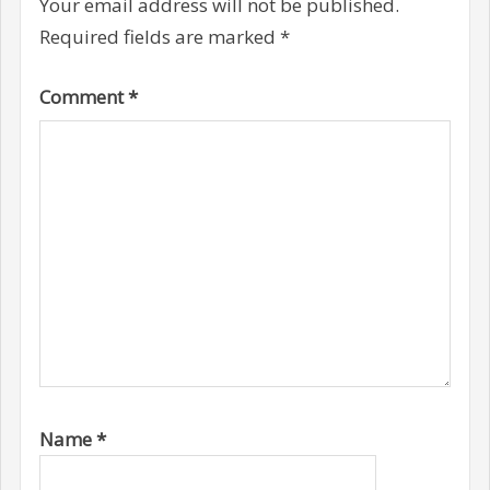
Your email address will not be published.
Required fields are marked
*
Comment
*
Name
*