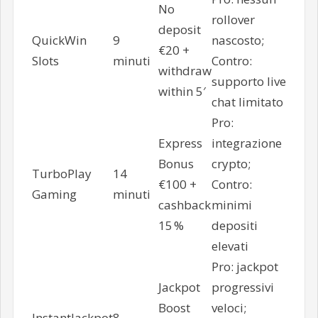
No
rollover
deposit
QuickWin
9
nascosto;
€20 +
Slots
minuti
Contro:
withdraw
supporto live
within 5′
chat limitato
Pro:
Express
integrazione
Bonus
crypto;
TurboPlay
14
€100 +
Contro:
Gaming
minuti
cashback
minimi
15 %
depositi
elevati
Pro: jackpot
Jackpot
progressivi
Boost
veloci;
InstantJackpot
8