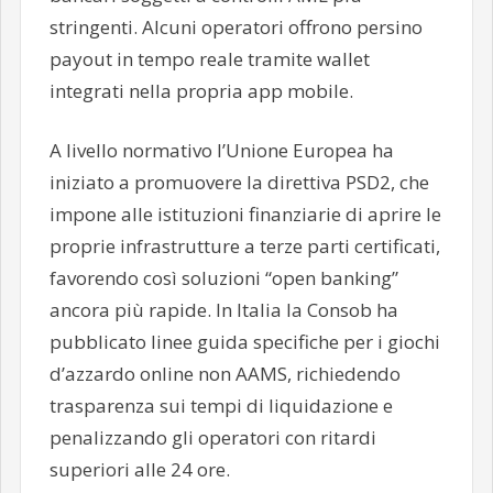
stringenti. Alcuni operatori offrono persino
payout in tempo reale tramite wallet
integrati nella propria app mobile.
A livello normativo l’Unione Europea ha
iniziato a promuovere la direttiva PSD2, che
impone alle istituzioni finanziarie di aprire le
proprie infrastrutture a terze parti certificati,
favorendo così soluzioni “open banking”
ancora più rapide. In Italia la Consob ha
pubblicato linee guida specifiche per i giochi
d’azzardo online non AAMS, richiedendo
trasparenza sui tempi di liquidazione e
penalizzando gli operatori con ritardi
superiori alle 24 ore.