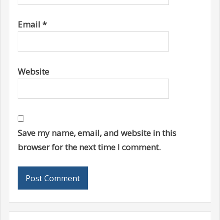
Email
*
Website
Save my name, email, and website in this
browser for the next time I comment.