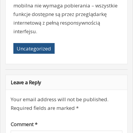
mobilna nie wymaga pobierania – wszystkie
funkcje dostępne są przez przeglądarkę
internetową z pełną responsywnością
interfejsu.
Uncategorized
Leave a Reply
Your email address will not be published.
Required fields are marked
*
Comment
*