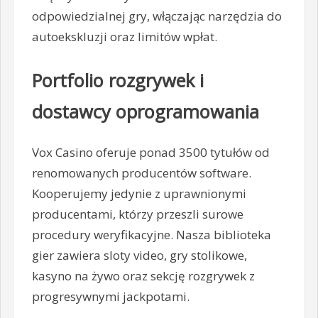
odpowiedzialnej gry, włączając narzędzia do
autoekskluzji oraz limitów wpłat.
Portfolio rozgrywek i
dostawcy oprogramowania
Vox Casino oferuje ponad 3500 tytułów od
renomowanych producentów software.
Kooperujemy jedynie z uprawnionymi
producentami, którzy przeszli surowe
procedury weryfikacyjne. Nasza biblioteka
gier zawiera sloty video, gry stolikowe,
kasyno na żywo oraz sekcję rozgrywek z
progresywnymi jackpotami.