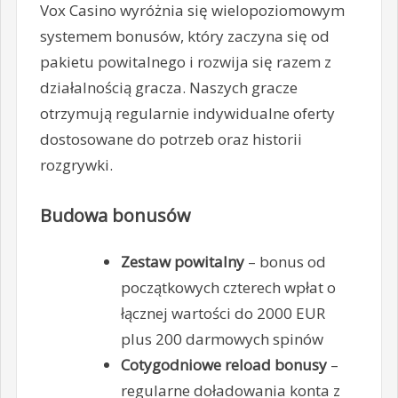
Vox Casino wyróżnia się wielopoziomowym
systemem bonusów, który zaczyna się od
pakietu powitalnego i rozwija się razem z
działalnością gracza. Naszych gracze
otrzymują regularnie indywidualne oferty
dostosowane do potrzeb oraz historii
rozgrywki.
Budowa bonusów
Zestaw powitalny
– bonus od
początkowych czterech wpłat o
łącznej wartości do 2000 EUR
plus 200 darmowych spinów
Cotygodniowe reload bonusy
–
regularne doładowania konta z