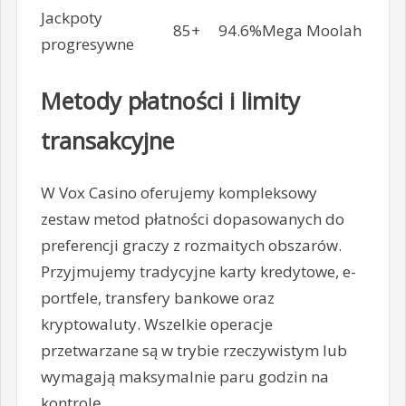
Jackpoty
85+
94.6%
Mega Moolah
progresywne
Metody płatności i limity
transakcyjne
W Vox Casino oferujemy kompleksowy
zestaw metod płatności dopasowanych do
preferencji graczy z rozmaitych obszarów.
Przyjmujemy tradycyjne karty kredytowe, e-
portfele, transfery bankowe oraz
kryptowaluty. Wszelkie operacje
przetwarzane są w trybie rzeczywistym lub
wymagają maksymalnie paru godzin na
kontrolę.