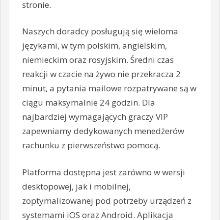
stronie.
Naszych doradcy posługują się wieloma
językami, w tym polskim, angielskim,
niemieckim oraz rosyjskim. Średni czas
reakcji w czacie na żywo nie przekracza 2
minut, a pytania mailowe rozpatrywane są w
ciągu maksymalnie 24 godzin. Dla
najbardziej wymagających graczy VIP
zapewniamy dedykowanych menedżerów
rachunku z pierwszeństwo pomocą.
Platforma dostępna jest zarówno w wersji
desktopowej, jak i mobilnej,
zoptymalizowanej pod potrzeby urządzeń z
systemami iOS oraz Android. Aplikacja