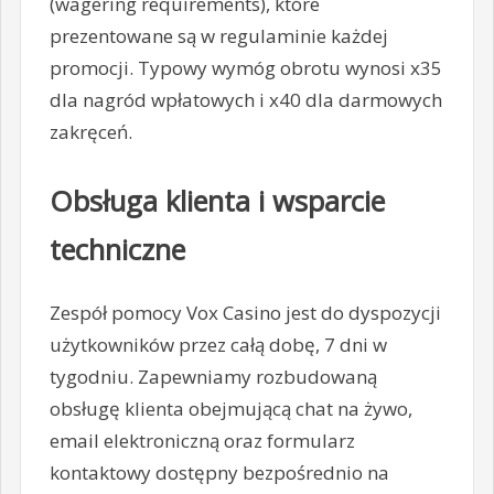
(wagering requirements), które
prezentowane są w regulaminie każdej
promocji. Typowy wymóg obrotu wynosi x35
dla nagród wpłatowych i x40 dla darmowych
zakręceń.
Obsługa klienta i wsparcie
techniczne
Zespół pomocy Vox Casino jest do dyspozycji
użytkowników przez całą dobę, 7 dni w
tygodniu. Zapewniamy rozbudowaną
obsługę klienta obejmującą chat na żywo,
email elektroniczną oraz formularz
kontaktowy dostępny bezpośrednio na