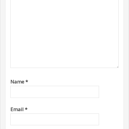
Name
*
Email
*