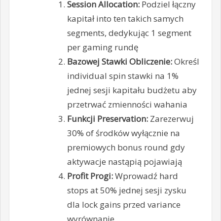
Session Allocation:
Podziel łączny
kapitał into ten takich samych
segments, dedykując 1 segment
per gaming rundę
Bazowej Stawki Obliczenie:
Określ
individual spin stawki na 1%
jednej sesji kapitału budżetu aby
przetrwać zmienności wahania
Funkcji Preservation:
Zarezerwuj
30% of środków wyłącznie na
premiowych bonus round gdy
aktywacje nastąpią pojawiają
Profit Progi:
Wprowadź hard
stops at 50% jednej sesji zysku
dla lock gains przed variance
wyrównanie