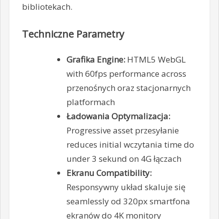
bibliotekach.
Techniczne Parametry
Grafika Engine:
HTML5 WebGL
with 60fps performance across
przenośnych oraz stacjonarnych
platformach
Ładowania Optymalizacja:
Progressive asset przesyłanie
reduces initial wczytania time do
under 3 sekund on 4G łączach
Ekranu Compatibility:
Responsywny układ skaluje się
seamlessly od 320px smartfona
ekranów do 4K monitory