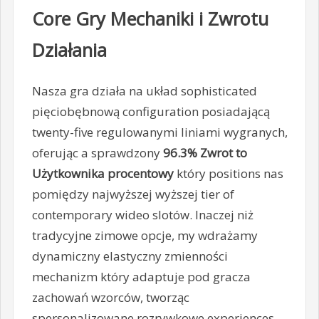
Core Gry Mechaniki i Zwrotu
Działania
Nasza gra działa na układ sophisticated
pięciobębnową configuration posiadającą
twenty-five regulowanymi liniami wygranych,
oferując a sprawdzony
96.3% Zwrot to
Użytkownika procentowy
który positions nas
pomiędzy najwyższej wyższej tier of
contemporary wideo slotów. Inaczej niż
tradycyjne zimowe opcje, my wdrażamy
dynamiczny elastyczny zmienności
mechanizm który adaptuje pod gracza
zachowań wzorców, tworząc
spersonalizowane rozrywkowe experiences