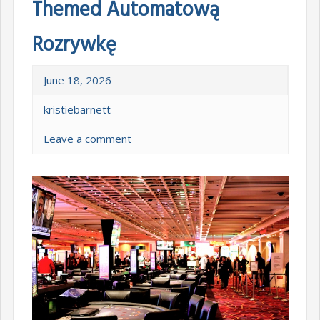
Themed Automatową
Rozrywkę
June 18, 2026
kristiebarnett
Leave a comment