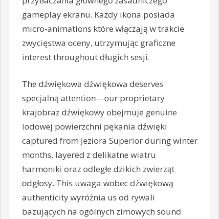
przytłaczania głównego zasadniczego
gameplay ekranu. Każdy ikona posiada
micro-animations które włączają w trakcie
zwycięstwa oceny, utrzymując graficzne
interest throughout długich sesji.
The dźwiękowa dźwiękowa deserves
specjalną attention—our proprietary
krajobraz dźwiękowy obejmuje genuine
lodowej powierzchni pękania dźwięki
captured from Jeziora Superior during winter
months, layered z delikatne wiatru
harmoniki oraz odległe dzikich zwierząt
odgłosy. This uwaga wobec dźwiękową
authenticity wyróżnia us od rywali
bazujących na ogólnych zimowych sound