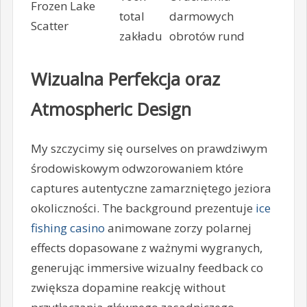
Frozen Lake
total
darmowych
Scatter
zakładu
obrotów rund
Wizualna Perfekcja oraz
Atmospheric Design
My szczycimy się ourselves on prawdziwym
środowiskowym odwzorowaniem które
captures autentyczne zamarzniętego jeziora
okoliczności. The background prezentuje
ice
fishing casino
animowane zorzy polarnej
effects dopasowane z ważnymi wygranych,
generując immersive wizualny feedback co
zwiększa dopamine reakcję without