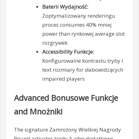
Baterii Wydajność:
Zoptymalizowany renderingu
proces consumes 40% mniej
power than rynkowej average slot
rozgrywek
Accessibility Funkcje:
Konfigurowalne kontrastu tryby i
text rozmiary for słabowidzących
impaired players
Advanced Bonusowe Funkcje
and Mnożniki
The signature Zamrożony Wielkiej Nagrody
Round activates kiedy 3 albo dodatkowe