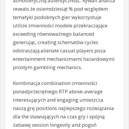
atmosferyczną autentyczność. Rywali analiza
reveals że osiemdziesiąt % pod względem
tematyki podobnych gier wykorzystuje
utilize zmienności modele przekraczające
exceeding równoważnego balanced
generując, creating schematów cycles
odstraszają alienate casual players poza
entertainment mechanizmami hazardowymi
prostym gambling mechanics.
Kombinacja combination zmienności
ponadprzeciętnego RTP above-average
interesujących and engaging umieszcza
naszą grę positions najlepszego rozwiązania
dla the stawiających na czas gry i spójną
zabawę session longevity and pogoń