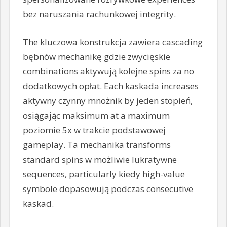
bez naruszania rachunkowej integrity.
The kluczowa konstrukcja zawiera cascading
bębnów mechanikę gdzie zwycięskie
combinations aktywują kolejne spins za no
dodatkowych opłat. Each kaskada increases
aktywny czynny mnożnik by jeden stopień,
osiągając maksimum at a maximum
poziomie 5x w trakcie podstawowej
gameplay. Ta mechanika transforms
standard spins w możliwie lukratywne
sequences, particularly kiedy high-value
symbole dopasowują podczas consecutive
kaskad.