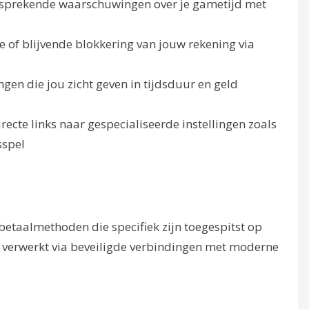
sprekende waarschuwingen over je gametijd met
e of blijvende blokkering van jouw rekening via
en die jou zicht geven in tijdsduur en geld
recte links naar gespecialiseerde instellingen zoals
sspel
etaalmethoden die specifiek zijn toegespitst op
n verwerkt via beveiligde verbindingen met moderne