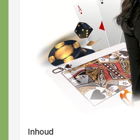
Inhoud