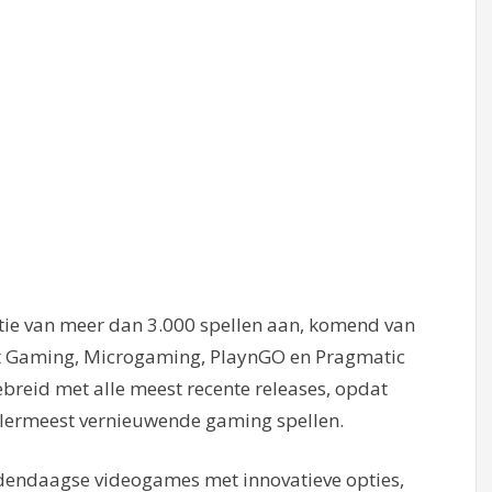
ctie van meer dan 3.000 spellen aan, komend van
t Gaming, Microgaming, PlaynGO en Pragmatic
breid met alle meest recente releases, opdat
 allermeest vernieuwende gaming spellen.
 hedendaagse videogames met innovatieve opties,