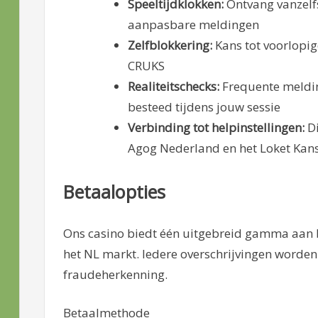
Speeltijdklokken:
Ontvang vanzelf
aanpasbare meldingen
Zelfblokkering:
Kans tot voorlopig
CRUKS
Realiteitschecks:
Frequente melding
besteed tijdens jouw sessie
Verbinding tot helpinstellingen:
Di
Agog Nederland en het Loket Kan
Betaalopties
Ons casino biedt één uitgebreid gamma aan b
het NL markt. Iedere overschrijvingen worde
fraudeherkenning.
Betaalmethode