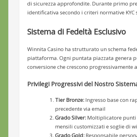
di sicurezza approfondite. Durante primo prel
identificativa secondo i criteri normative KYC 
Sistema di Fedeltà Esclusivo
Winnita Casino ha strutturato un schema fedeltà
piattaforma. Ogni puntata piazzata genera pun
conversione che crescono progressivamente al
Privilegi Progressivi del Nostro Sistema
Tier Bronze:
Ingresso base con rap
precedente via email
Grado Silver:
Moltiplicatore punti
mensili customizzati e soglie di w
Grado Gold:
Responsabile personal