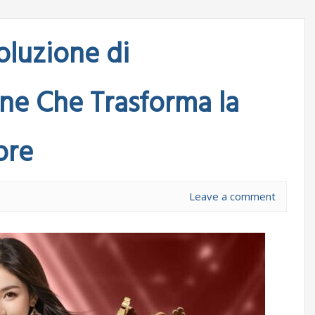
oluzione di
ne Che Trasforma la
ore
Leave a comment