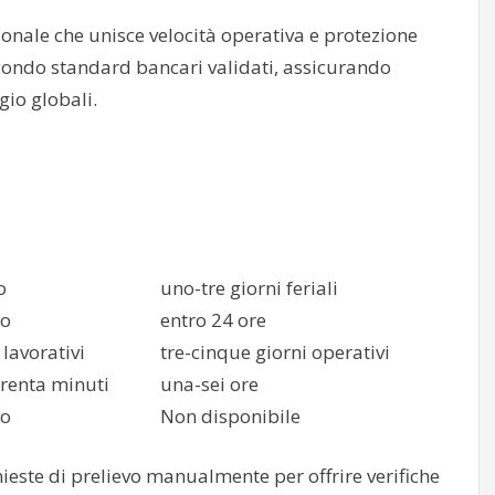
ale che unisce velocità operativa e protezione
ondo standard bancari validati, assicurando
gio globali.
o
uno-tre giorni feriali
o
entro 24 ore
 lavorativi
tre-cinque giorni operativi
trenta minuti
una-sei ore
o
Non disponibile
hieste di prelievo manualmente per offrire verifiche