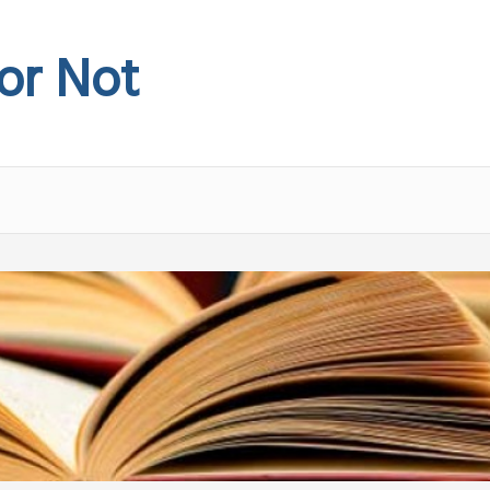
 or Not