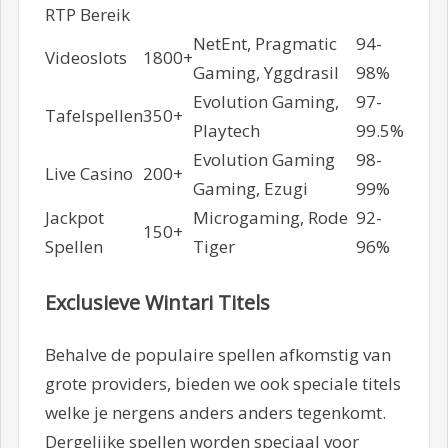
RTP Bereik
NetEnt, Pragmatic
94-
Videoslots
1800+
Gaming, Yggdrasil
98%
Evolution Gaming,
97-
Tafelspellen
350+
Playtech
99.5%
Evolution Gaming
98-
Live Casino
200+
Gaming, Ezugi
99%
Jackpot
Microgaming, Rode
92-
150+
Spellen
Tiger
96%
Exclusieve Wintari Titels
Behalve de populaire spellen afkomstig van
grote providers, bieden we ook speciale titels
welke je nergens anders anders tegenkomt.
Dergelijke spellen worden speciaal voor