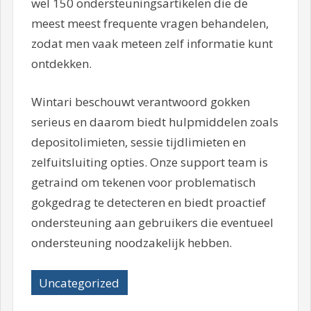
wel 150 ondersteuningsartikelen die de
meest meest frequente vragen behandelen,
zodat men vaak meteen zelf informatie kunt
ontdekken.
Wintari beschouwt verantwoord gokken
serieus en daarom biedt hulpmiddelen zoals
depositolimieten, sessie tijdlimieten en
zelfuitsluiting opties. Onze support team is
getraind om tekenen voor problematisch
gokgedrag te detecteren en biedt proactief
ondersteuning aan gebruikers die eventueel
ondersteuning noodzakelijk hebben.
Uncategorized