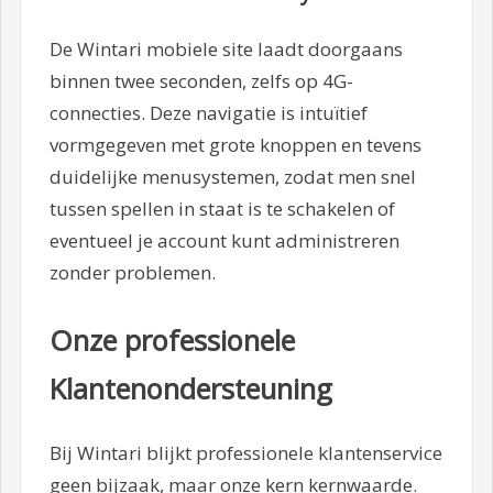
De Wintari mobiele site laadt doorgaans
binnen twee seconden, zelfs op 4G-
connecties. Deze navigatie is intuïtief
vormgegeven met grote knoppen en tevens
duidelijke menusystemen, zodat men snel
tussen spellen in staat is te schakelen of
eventueel je account kunt administreren
zonder problemen.
Onze professionele
Klantenondersteuning
Bij Wintari blijkt professionele klantenservice
geen bijzaak, maar onze kern kernwaarde.