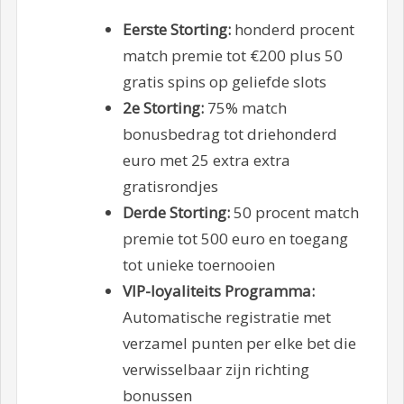
Eerste Storting:
honderd procent
match premie tot €200 plus 50
gratis spins op geliefde slots
2e Storting:
75% match
bonusbedrag tot driehonderd
euro met 25 extra extra
gratisrondjes
Derde Storting:
50 procent match
premie tot 500 euro en toegang
tot unieke toernooien
VIP-loyaliteits Programma:
Automatische registratie met
verzamel punten per elke bet die
verwisselbaar zijn richting
bonussen