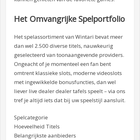
Het Omvangrijke Spelportfolio
Het spelassortiment van Wintari bevat meer
dan wel 2.500 diverse titels, nauwkeurig
geselecteerd van toonaangevende providers.
Ongeacht of je momenteel een fan bent
omtrent klassieke slots, moderne videoslots
met ingewikkelde bonusfuncties, dan wel
liever live dealer dealer tafels speelt – via ons
tref je altijd iets dat bij uw speelstijl aansluit.
Spelcategorie
Hoeveelheid Titels
Belangrijkste aanbieders