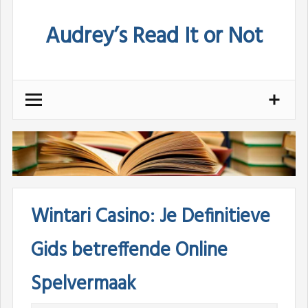
Skip
Audrey’s Read It or Not
to
content
Wintari Casino: Je Definitieve
Gids betreffende Online
Spelvermaak