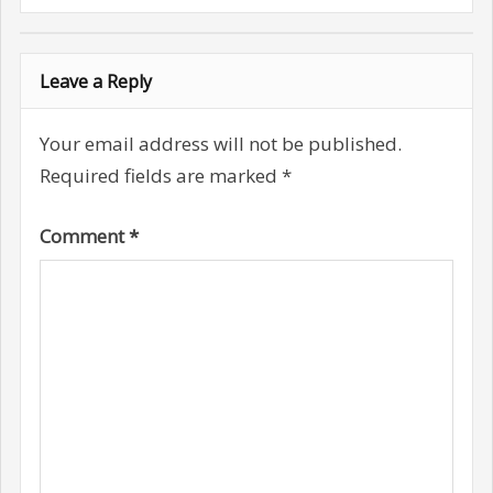
Leave a Reply
Your email address will not be published.
Required fields are marked
*
Comment
*