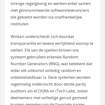
strenge regelgeving en werken enkel samen
met gerenommeerde softwareleveranciers
die getoetst worden via onafhankelijke
instituten.
Wintari onderscheidt zich doordat
transparantie en tevens eerlijkheid voorop te
stellen. Elk van de spellen binnen ons
systeem gebruiken erkende Random
Number Generators (RNG), wat betekent dat
ieder elk uitkomst volledig random en
onbeïnvloedbaar is. Deze systemen worden
regelmatig onderzocht door derde partij
auditors als eCOGRA en iTech Labs, zodat
deelnemers met volledige gerust gemoed
kunnen genieten van de favoriete games.