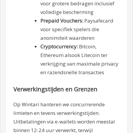
voor grotere bedragen inclusief
volledige bescherming
Prepaid Vouchers:
Paysafecard
voor specifiek spelers die
anonimiteit waarderen
Cryptocurrency:
Bitcoin,
Ethereum alsook Litecoin ter
verkrijging van maximale privacy
en razendsnelle transacties
Verwerkingstijden en Grenzen
Op Wintari hanteren we concurrerende
limieten en tevens verwerkingstijden.
Uitbetalingen via e-wallets worden meestal
binnen 12-24 uur verwerkt, terwijl