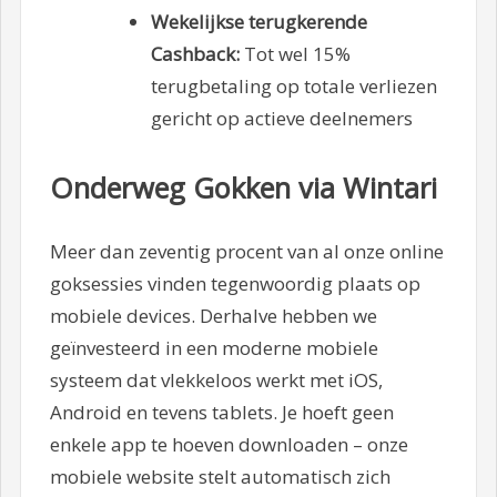
Wekelijkse terugkerende
Cashback:
Tot wel 15%
terugbetaling op totale verliezen
gericht op actieve deelnemers
Onderweg Gokken via Wintari
Meer dan zeventig procent van al onze online
goksessies vinden tegenwoordig plaats op
mobiele devices. Derhalve hebben we
geïnvesteerd in een moderne mobiele
systeem dat vlekkeloos werkt met iOS,
Android en tevens tablets. Je hoeft geen
enkele app te hoeven downloaden – onze
mobiele website stelt automatisch zich