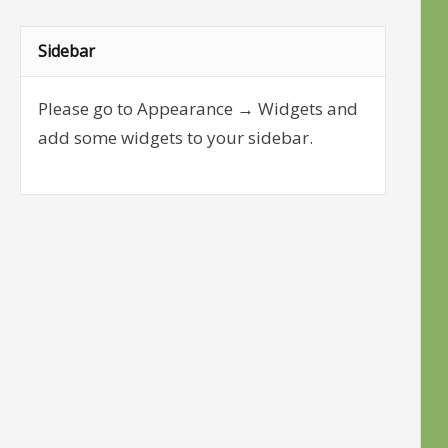
Sidebar
Please go to Appearance → Widgets and
add some widgets to your sidebar.