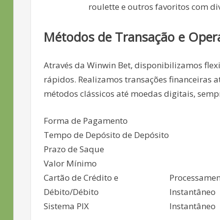
roulette e outros favoritos com di
Métodos de Transação e Oper
Através da Winwin Bet, disponibilizamos flexi
rápidos. Realizamos transações financeiras at
métodos clássicos até moedas digitais, semp
Forma de Pagamento
Tempo de Depósito de Depósito
Prazo de Saque
Valor Mínimo
Cartão de Crédito e
Processamen
Débito/Débito
Instantâneo
Sistema PIX
Instantâneo