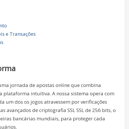
nto
is e Transações
os
forma
 uma jornada de apostas online que combina
 plataforma intuitiva. A nossa sistema opera com
ada um dos os jogos atravessem por verificações
s avançados de criptografia SSL SSL de 256 bits, o
ceiras bancárias mundiais, para proteger cada
uários.