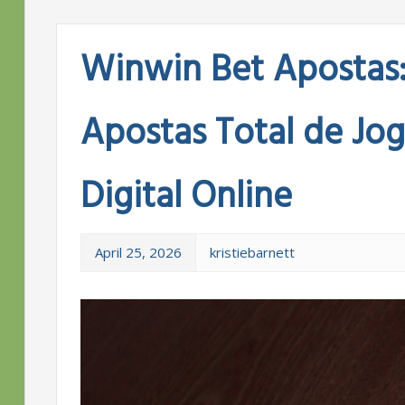
Winwin Bet Apostas:
Apostas Total de Jo
Digital Online
April 25, 2026
kristiebarnett