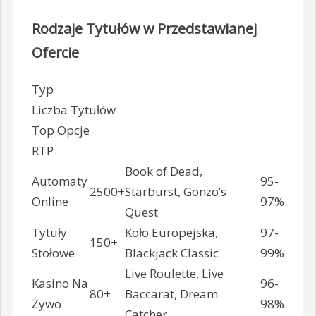
Rodzaje Tytułów w Przedstawianej
Ofercie
Typ
Liczba Tytułów
Top Opcje
RTP
Book of Dead,
Automaty
95-
2500+
Starburst, Gonzo’s
Online
97%
Quest
Tytuły
Koło Europejska,
97-
150+
Stołowe
Blackjack Classic
99%
Live Roulette, Live
Kasino Na
96-
80+
Baccarat, Dream
Żywo
98%
Catcher