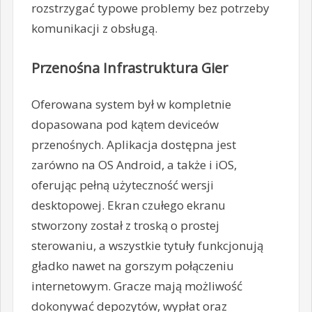
rozstrzygać typowe problemy bez potrzeby
komunikacji z obsługą.
Przenośna Infrastruktura Gier
Oferowana system był w kompletnie
dopasowana pod kątem deviceów
przenośnych. Aplikacja dostępna jest
zarówno na OS Android, a także i iOS,
oferując pełną użyteczność wersji
desktopowej. Ekran czułego ekranu
stworzony został z troską o prostej
sterowaniu, a wszystkie tytuły funkcjonują
gładko nawet na gorszym połączeniu
internetowym. Gracze mają możliwość
dokonywać depozytów, wypłat oraz