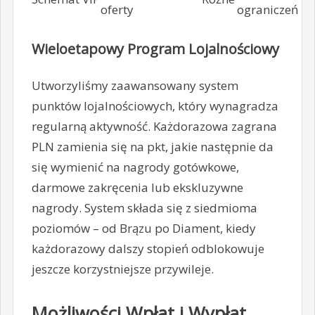
oferty
ograniczeń
Wieloetapowy Program Lojalnościowy
Utworzyliśmy zaawansowany system
punktów lojalnościowych, który wynagradza
regularną aktywność. Każdorazowa zagrana
PLN zamienia się na pkt, jakie następnie da
się wymienić na nagrody gotówkowe,
darmowe zakręcenia lub ekskluzywne
nagrody. System składa się z siedmioma
poziomów – od Brązu po Diament, kiedy
każdorazowy dalszy stopień odblokowuje
jeszcze korzystniejsze przywileje.
Możliwości Wpłat i Wypłat