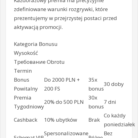
Każdorazowy premia ma precyzyjnie
zdefiniowane warunki rozgrywki, które
prezentujemy w przejrzystej postaci przed
aktywacją promocji.
Kategoria Bonusu
Wysokość
Требование Obrotu
Termin
Bonus
Do 2000 PLN +
35x
30 doby
Powitalny
200 FS
bonus
Premia
30x
20% do 500 PLN
7 dni
Tygodniowy
bonus
Co każdy
Cashback
10% ubytków
Brak
poniedziałek
Spersonalizowane
Bez
Schemat VIP
Różne