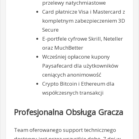
przelewy natychmiastowe
Card płatnicze Visa i Mastercard z
kompletnym zabezpieczeniem 3D
Secure
E-portfele cyfrowe Skrill, Neteller
oraz MuchBetter
Wcześniej opłacone kupony
Paysafecard dla użytkowników
ceniących anonimowość
Crypto Bitcoin i Ethereum dla
współczesnych transakcji
Profesjonalna Obsługa Gracza
Team oferowanego support technicznego
dostępny jest przez wszystkie dobę, 7 dni w