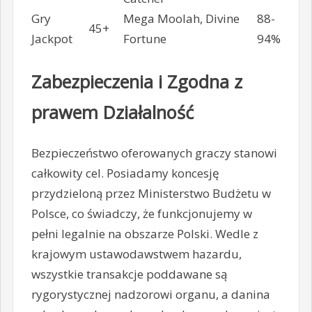
Gry
Mega Moolah, Divine
88-
45+
Jackpot
Fortune
94%
Zabezpieczenia i Zgodna z
prawem Działalność
Bezpieczeństwo oferowanych graczy stanowi
całkowity cel. Posiadamy koncesję
przydzieloną przez Ministerstwo Budżetu w
Polsce, co świadczy, że funkcjonujemy w
pełni legalnie na obszarze Polski. Wedle z
krajowym ustawodawstwem hazardu,
wszystkie transakcje poddawane są
rygorystycznej nadzorowi organu, a danina