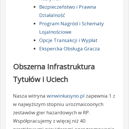
Bezpieczeństwo i Prawna
Działalność
Program Nagród i Schematy
Lojalnościowe
Opcje Transakcji i Wypłat
Ekspercka Obsługa Gracza
Obszerna Infrastruktura
Tytułów i Uciech
Nasza witryna
winwinkasyno.pl
zapewnia 1 z
w najwyższym stopniu urozmaicoonych
zestawów gier hazardowych w RP.
Współpracujemy z więcej niż 40