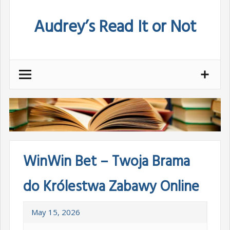
Skip
Audrey’s Read It or Not
to
content
WinWin Bet – Twoja Brama
do Królestwa Zabawy Online
May 15, 2026