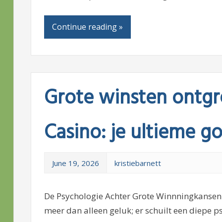
Continue reading »
Grote winsten ontgr
Casino: je ultieme g
June 19, 2026
kristiebarnett
De Psychologie Achter Grote Winnningkansen H
meer dan alleen geluk; er schuilt een diepe 