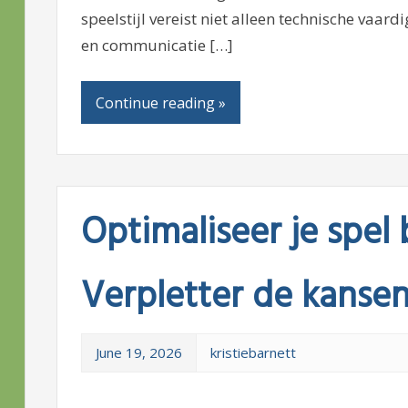
speelstijl vereist niet alleen technische vaar
en communicatie […]
Continue reading »
Optimaliseer je spel 
Verpletter de kansen
June 19, 2026
kristiebarnett