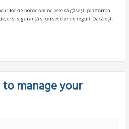
curilor de noroc online este să găsești platforma
ie, ci și siguranță și un set clar de reguli. Dacă ești
t to manage your