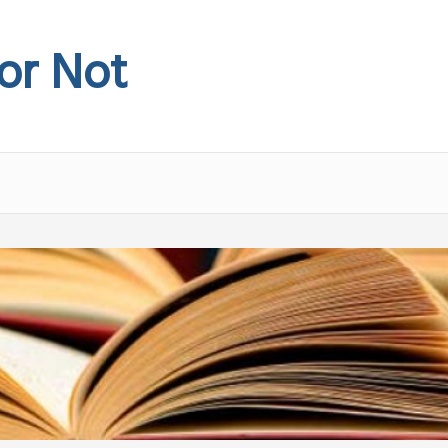
 or Not