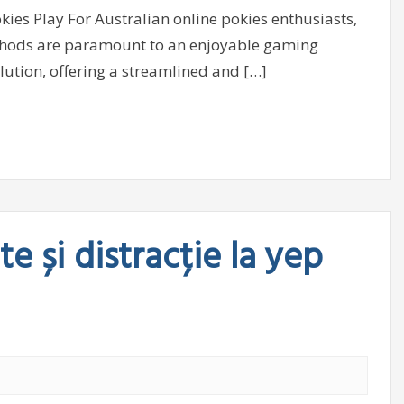
ies Play For Australian online pokies enthusiasts,
thods are paramount to an enjoyable gaming
lution, offering a streamlined and […]
e și distracție la yep