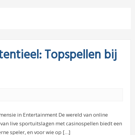
entieel: Topspellen bij
mensie in Entertainment De wereld van online
van live sportuitslagen met casinospellen biedt een
ne speler, en voor wie op […]