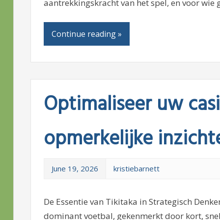
aantrekkingskracht van het spel, en voor wie g
Continue reading »
Optimaliseer uw casi
opmerkelijke inzicht
June 19, 2026
kristiebarnett
De Essentie van Tikitaka in Strategisch Denke
dominant voetbal, gekenmerkt door kort, snel