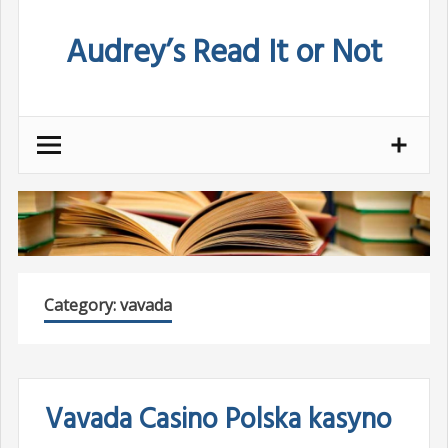
Skip
Audrey’s Read It or Not
to
content
Category:
vavada
Vavada Casino Polska kasyno